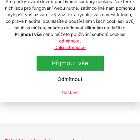
Pro poskytování služeb používáme soubory cookies. Některé z
nich jsou pro fungování webu nutné, zatímco jiné nám pomohou
Řadit dle
Abecedy
Ceny
vylepšit váš uživatelský zážitek a rychleji vás navést k tomu,
co právě hledáte. Souhlasíte s používáním všech cookies? Svůj
Exkluzivní olej na vousy RECIPE FOR
souhlas můžete snadno definovat kliknutím na tlačítko
MAN - Beard Elixir - 25 ml
Přijmout vše
nebo můžete používání souborů cookies
Skladem
odmítnout
.
469 Kč
s DPH
Další informace
387,60 Kč
bez DPH
Přijmout vše
Exkluzivní olej na vousy RECIPE FOR
MAN - Pre-Shave Oil - 50 ml
Odmítnout
Skladem
579 Kč
s DPH
Nastavit
478,51 Kč
bez DPH