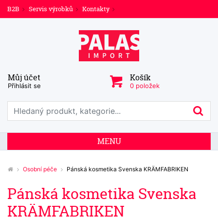
B2B
Servis výrobků
Kontakty
Můj účet
Košík
Přihlásit se
0 položek
Prohledat web
Hl
MENU
Osobní péče
Pánská kosmetika Svenska KRÄMFABRIKEN
Pánská kosmetika Svenska
KRÄMFABRIKEN