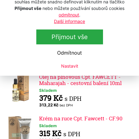
Skladem
souhlas můžete snadno definovat kliknutím na tlačítko
379 Kč
s DPH
Přijmout vše
nebo můžete používání souborů cookies
odmítnout
.
313,22 Kč
bez DPH
Další informace
Olej na plnovous Cpt. FAWCETT -
Ricki Hall Booze & Baccy - cestovní
Přijmout vše
balení 10ml
Skladem
Odmítnout
379 Kč
s DPH
313,22 Kč
bez DPH
Nastavit
Olej na plnovous Cpt. FAWCETT -
Maharajah - cestovní balení 10ml
Skladem
379 Kč
s DPH
313,22 Kč
bez DPH
Krém na ruce Cpt. Fawcett - CF.90
Skladem
315 Kč
s DPH