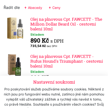
Řadit dle
Abecedy
Ceny
Olej na plnovous Cpt. FAWCETT - The
Million Dollar Beard Oil - cestovní
balení 10ml
Skladem
890 Kč
s DPH
735,54 Kč
bez DPH
Olej na plnovous Cpt. FAWCETT -
Rufus Hound's Triumphant - cestovní
balení 10ml
Skladem
399 Kč
s DPH
Nastavení soukromí
329,75 Kč
bez DPH
Pro poskytování služeb používáme soubory cookies. Některé z
Olej na plnovous Cpt. FAWCETT -
nich jsou pro fungování webu nutné, zatímco jiné nám pomohou
Ricki Hall Booze & Baccy - cestovní
vylepšit váš uživatelský zážitek a rychleji vás navést k tomu,
balení 10ml
co právě hledáte. Souhlasíte s používáním všech cookies? Svůj