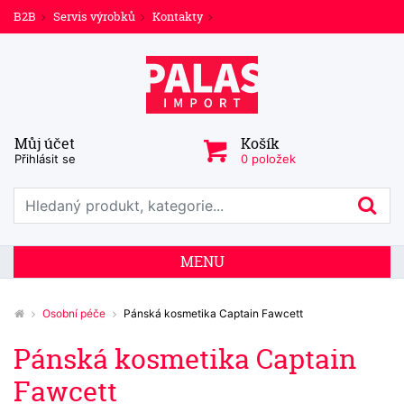
B2B
Servis výrobků
Kontakty
Můj účet
Košík
Přihlásit se
0 položek
Prohledat web
Hl
MENU
Osobní péče
Pánská kosmetika Captain Fawcett
Pánská kosmetika Captain
Fawcett