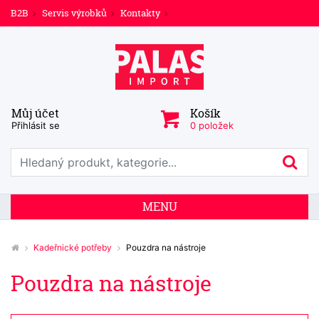
B2B
Servis výrobků
Kontakty
Můj účet
Košík
Přihlásit se
0 položek
Prohledat web
Hl
MENU
Kadeřnické potřeby
Pouzdra na nástroje
Pouzdra na nástroje