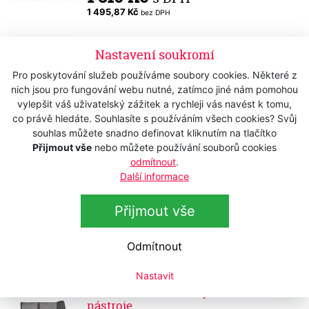
1 495,87 Kč
bez DPH
Pouzdro DOVO Solingen - kožené s
Nastavení soukromí
klipsem
Skladem
Pro poskytování služeb používáme soubory cookies. Některé z
395 Kč
s DPH
nich jsou pro fungování webu nutné, zatímco jiné nám pomohou
vylepšit váš uživatelský zážitek a rychleji vás navést k tomu,
326,45 Kč
bez DPH
co právě hledáte. Souhlasíte s používáním všech cookies? Svůj
Pouzdro DOVO Solingen - kožené
souhlas můžete snadno definovat kliknutím na tlačítko
Přijmout vše
nebo můžete používání souborů cookies
Skladem
odmítnout
.
365 Kč
s DPH
Další informace
301,65 Kč
bez DPH
Přijmout vše
Pouzdro SWK - na nůžky
Skladem
150 Kč
s DPH
Odmítnout
123,97 Kč
bez DPH
Nastavit
K3- Pouzdro na nůžky a kosmetické
nástroje