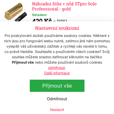
Náhradní fólie + nůž STpro Solo
Professional - gold
Skladem
420 Kč
s DPH
347,11 Kč
Nastavení soukromí
bez DPH
Pro poskytování služeb používáme soubory cookies. Některé z
Náhradní fólie WAHL 07043-100
nich jsou pro fungování webu nutné, zatímco jiné nám pomohou
Finale
vylepšit váš uživatelský zážitek a rychleji vás navést k tomu,
Skladem
co právě hledáte. Souhlasíte s používáním všech cookies? Svůj
950 Kč
s DPH
souhlas můžete snadno definovat kliknutím na tlačítko
785,12 Kč
bez DPH
Přijmout vše
nebo můžete používání souborů cookies
odmítnout
.
Náhradní fólie + nůž ANDIS 17230
Další informace
Copper Edition
Skladem
Přijmout vše
1 390 Kč
s DPH
1 148,76 Kč
bez DPH
Odmítnout
Náhradní fólie + nůž MOSER / WAHL
Nastavit
3615-7000