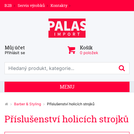
B2B
Servis výrobků
Kontakty
Můj účet
Košík
Přihlásit se
0 položek
Prohledat web
Hl
MENU
Barber & Styling
Příslušenství holicích strojků
Příslušenství holicích strojků