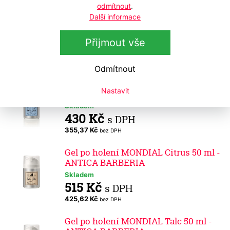
odmítnout
.
Krém MONDIAL Pre Shave Citrus 50
Další informace
ml - ANTICA BARBERIA
Skladem
Přijmout vše
430 Kč
s DPH
355,37 Kč
bez DPH
Odmítnout
Krém MONDIAL Pre Shave Talc 50 ml
Nastavit
- ANTICA BARBERIA
Skladem
430 Kč
s DPH
355,37 Kč
bez DPH
Gel po holení MONDIAL Citrus 50 ml -
ANTICA BARBERIA
Skladem
515 Kč
s DPH
425,62 Kč
bez DPH
Gel po holení MONDIAL Talc 50 ml -