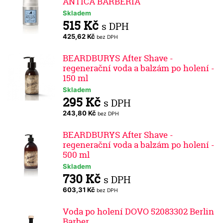
ANTICA BARBERIA
Skladem
515 Kč
s DPH
425,62 Kč
bez DPH
BEARDBURYS After Shave -
regenerační voda a balzám po holení -
150 ml
Skladem
295 Kč
s DPH
243,80 Kč
bez DPH
BEARDBURYS After Shave -
regenerační voda a balzám po holení -
500 ml
Skladem
730 Kč
s DPH
603,31 Kč
bez DPH
Voda po holení DOVO 52083302 Berlin
Barber