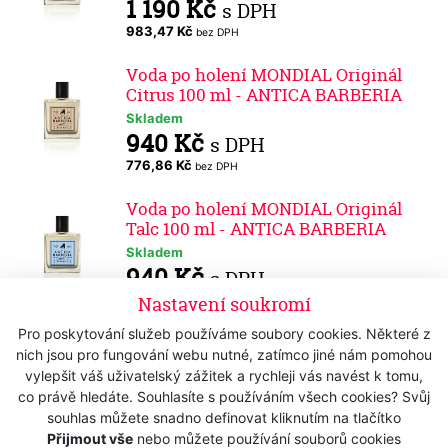
1 190 Kč
s DPH
983,47 Kč
bez DPH
Voda po holení MONDIAL Originál
Citrus 100 ml - ANTICA BARBERIA
Skladem
940 Kč
s DPH
776,86 Kč
bez DPH
Voda po holení MONDIAL Originál
Talc 100 ml - ANTICA BARBERIA
Skladem
940 Kč
s DPH
776,86 Kč
Nastavení soukromí
bez DPH
Pro poskytování služeb používáme soubory cookies. Některé z
Gel po holení MONDIAL Nobilis 50 ml
nich jsou pro fungování webu nutné, zatímco jiné nám pomohou
- Lime and Levander
vylepšit váš uživatelský zážitek a rychleji vás navést k tomu,
Skladem
co právě hledáte. Souhlasíte s používáním všech cookies? Svůj
535 Kč
s DPH
souhlas můžete snadno definovat kliknutím na tlačítko
442,15 Kč
bez DPH
Přijmout vše
nebo můžete používání souborů cookies