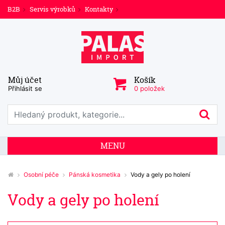
B2B
Servis výrobků
Kontakty
Můj účet
Košík
Přihlásit se
0 položek
Prohledat web
Hl
MENU
Osobní péče
Pánská kosmetika
Vody a gely po holení
Vody a gely po holení