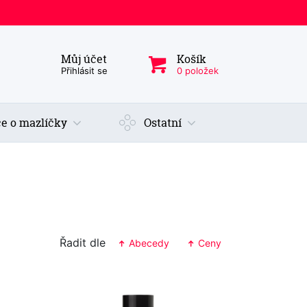
Můj účet
Košík
ý produkt, kategorie...
Přihlásit se
0 položek
e o mazlíčky
Ostatní
Řadit dle
Abecedy
Ceny