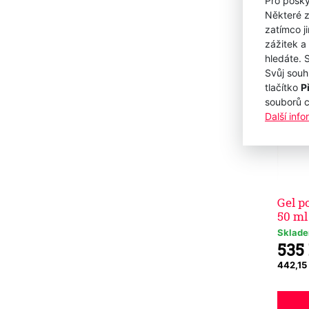
Pro posky
Některé z
zatímco j
zážitek a
hledáte. 
Svůj souh
tlačítko
P
souborů 
Další inf
Gel p
50 ml
Sklad
535
442,15