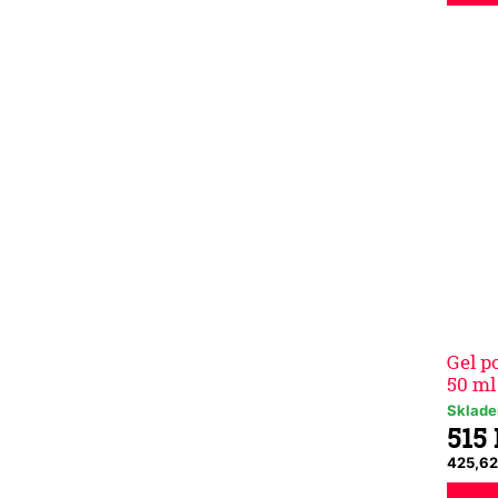
Gel p
50 m
Sklad
515
425,62