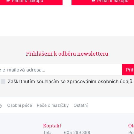
Přidat k nákupu
Přidat k nákupu
Přihlášení k odběru newsletteru
Přihlaste se k odběru novinek
Přih
Zaškrtnutím souhlasím se zpracováním osobních údajů.
by
Osobní péče
Péče o mazlíčky
Ostatní
Kontakt
Ot
Tel.:
605 269 398,
Po