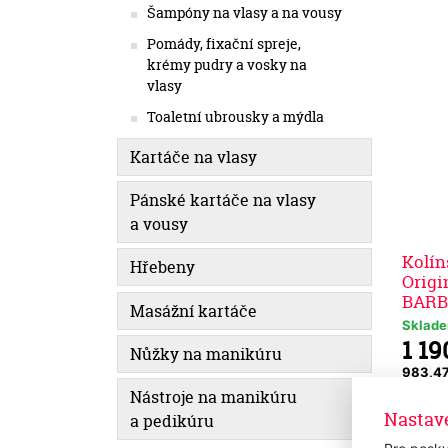
Šampóny na vlasy a na vousy
Pomády, fixační spreje,
krémy pudry a vosky na
vlasy
Toaletní ubrousky a mýdla
Kartáče na vlasy
Pánské kartáče na vlasy
a vousy
Kolí
Hřebeny
Origi
BARB
Masážní kartáče
Sklad
1 19
Nůžky na manikúru
983,4
Nástroje na manikúru
Nastav
a pedikúru