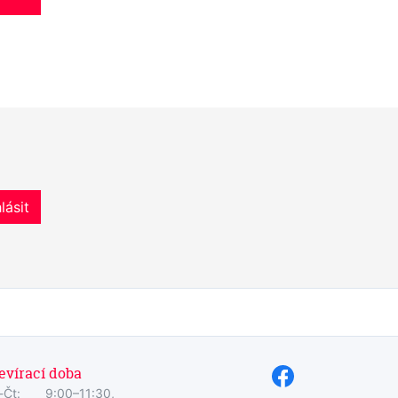
lásit
evírací doba
-Čt:
9:00–11:30,