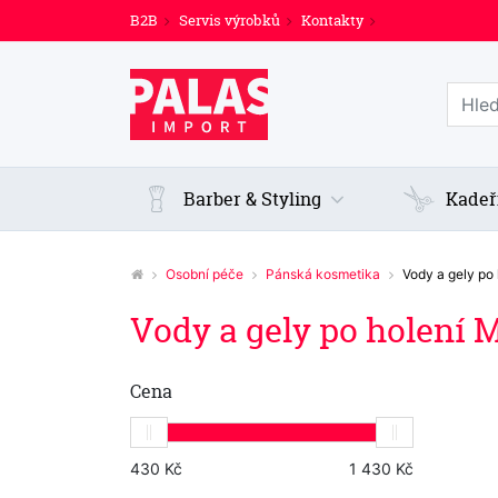
B2B
Servis výrobků
Kontakty
Prohl
Barber & Styling
Kadeř
Osobní péče
Pánská kosmetika
Vody a gely po 
Vody a gely po holení M
Cena