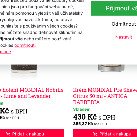
tování služeb používáme soubory cookies.
 nich jsou pro fungování webu nutné,
Přijmout v
iné nám pomohou vylepšit váš uživatelský
 rychleji vás navést k tomu, co právě
Odmítnout
Souhlasíte s používáním všech cookies?
las můžete snadno definovat kliknutím na
Nastavit
řijmout vše
nebo můžete používání
cookies
odmítnout
.
ormace
o holení MONDIAL Nobilis
Krém MONDIAL Pre Shav
 - Lime and Levander
Citrus 50 ml - ANTICA
BARBERIA
em
 Kč
Skladem
s DPH
430 Kč
s DPH
 Kč
bez DPH
355,37 Kč
bez DPH
Přidat k nákupu
Přidat k nákupu