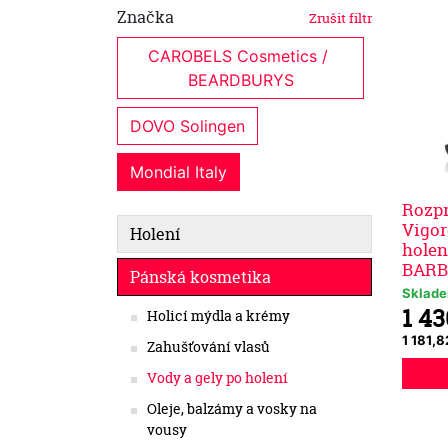
Značka
Zrušit filtr
CAROBELS Cosmetics / 
BEARDBURYS
DOVO Solingen
Mondial Italy
Rozp
Vigor
Holení
holen
BARB
Pánská kosmetika
Sklad
1 4
Holicí mýdla a krémy
1 181,
Zahušťování vlasů
Vody a gely po holení
Oleje, balzámy a vosky na
vousy