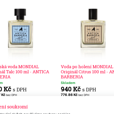
nská voda MONDIAL
Voda po holení MONDIAL
nál Talc 100 ml - ANTICA
Originál Citrus 100 ml - 
ERIA
BARBERIA
em
Skladem
0 Kč
940 Kč
s DPH
s DPH
7 Kč
776,86 Kč
bez DPH
bez DPH
Přidat k nákupu
Přidat k nákupu
ení soukromí