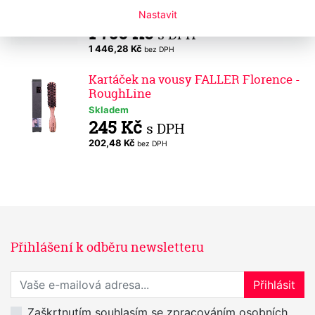
Nastavit
Skladem
1 750 Kč
s DPH
1 446,28 Kč
bez DPH
Kartáček na vousy FALLER Florence -
RoughLine
Skladem
245 Kč
s DPH
202,48 Kč
bez DPH
Přihlášení k odběru newsletteru
Přihlaste se k odběru novinek
Přihlásit
Zaškrtnutím souhlasím se zpracováním osobních