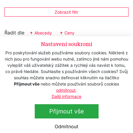
Zobrazit filtr
Řadit dle
Abecedy
Ceny
Nastavení soukromí
Souprava FALLER RoughLine 2 - pro
muže
Pro poskytování služeb používáme soubory cookies. Některé z
nich jsou pro fungování webu nutné, zatímco jiné nám pomohou
Skladem
1 950 Kč
vylepšit váš uživatelský zážitek a rychleji vás navést k tomu,
s DPH
co právě hledáte. Souhlasíte s používáním všech cookies? Svůj
1 611,57 Kč
bez DPH
souhlas můžete snadno definovat kliknutím na tlačítko
Přijmout vše
nebo můžete používání souborů cookies
Souprava FALLER GentleLine 1 - pro
odmítnout
.
muže
Další informace
Skladem
1 750 Kč
s DPH
Přijmout vše
1 446,28 Kč
bez DPH
Souprava FALLER GentleLine 2 - pro
Odmítnout
muže