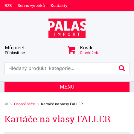
B2B
Servis výrobků
Kontakty
Můj účet
Košík
Přihlásit se
0 položek
Prohledat web
Hl
MENU
Osobní péče
Kartáče na vlasy FALLER
Kartáče na vlasy FALLER