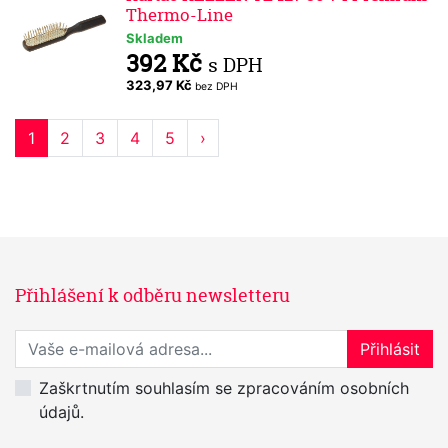
Thermo-Line
Skladem
392 Kč
s DPH
323,97 Kč
bez DPH
1
2
3
4
5
›
Přihlášení k odběru newsletteru
Přihlaste se k odběru novinek
Přihlásit
Zaškrtnutím souhlasím se zpracováním osobních
údajů.