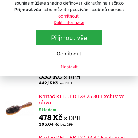
231,40 Kč
bez DPH
souhlas můžete snadno definovat kliknutím na tlačítko
Přijmout vše
nebo můžete používání souborů cookies
Kartáč KELLER 096 25 40 Exclusive -
odmítnout
.
oliva - kulatý
Další informace
Skladem
480 Kč
s DPH
Přijmout vše
396,69 Kč
bez DPH
Odmítnout
Kartáč KELLER 127 25 80 Exclusive -
oliva
Nastavit
Skladem
535 Kč
s DPH
442,15 Kč
bez DPH
Kartáč KELLER 128 25 80 Exclusive -
oliva
Skladem
478 Kč
s DPH
395,04 Kč
bez DPH
Kartáč KELLER 127 25 40 Exclusive -