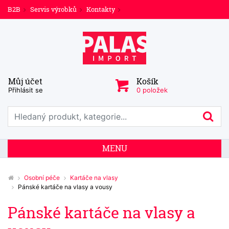
B2B
Servis výrobků
Kontakty
Můj účet
Košík
Přihlásit se
0 položek
Prohledat web
Hl
MENU
Osobní péče
Kartáče na vlasy
Pánské kartáče na vlasy a vousy
Pánské kartáče na vlasy a