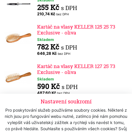
255 Kč
s DPH
210,74 Kč
bez DPH
Kartáč na vlasy KELLER 125 25 73
Exclusive - oliva
Skladem
782 Kč
s DPH
646,28 Kč
bez DPH
Kartáč na vlasy KELLER 127 25 73
Exclusive - oliva
Skladem
590 Kč
s DPH
487,60 Kč
bez DPH
Nastavení soukromí
Kartáč KELLER 123 25 74 mini
Pro poskytování služeb používáme soubory cookies. Některé z
Exclusive - oliva
nich jsou pro fungování webu nutné, zatímco jiné nám pomohou
Skladem
vylepšit váš uživatelský zážitek a rychleji vás navést k tomu,
280 Kč
s DPH
co právě hledáte. Souhlasíte s používáním všech cookies? Svůj