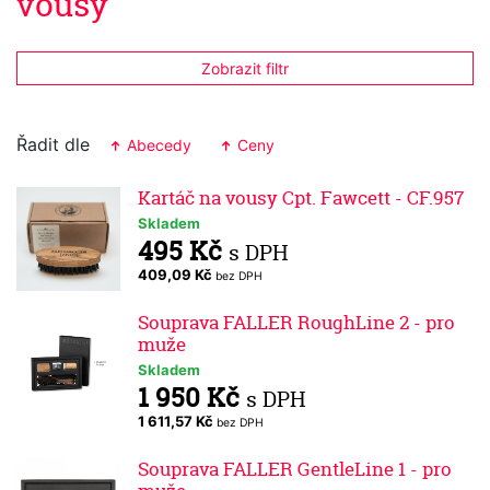
vousy
Zobrazit filtr
Řadit dle
Abecedy
Ceny
Kartáč na vousy Cpt. Fawcett - CF.957
Skladem
495 Kč
s DPH
409,09 Kč
bez DPH
Souprava FALLER RoughLine 2 - pro
muže
Skladem
1 950 Kč
s DPH
1 611,57 Kč
bez DPH
Souprava FALLER GentleLine 1 - pro