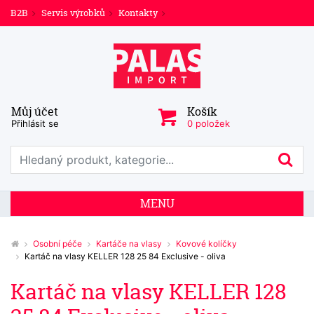
B2B
Servis výrobků
Kontakty
Můj účet
Košík
Přihlásit se
0 položek
Prohledat web
Hl
MENU
Osobní péče
Kartáče na vlasy
Kovové kolíčky
Kartáč na vlasy KELLER 128 25 84 Exclusive - oliva
Kartáč na vlasy KELLER 128