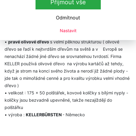
Přijmout vše
Kartáč na vlasy
KELLER 128 25 84
- Oliva
Odmítnout
Nastavit
•
unikátní kartáč řady
EXCLUSIVE-Line​
•​
pravé olivové dřevo
s velmi pěknou strukturou ( olivové
dřevo se řadí k nejtvrdším dřevům na světě a v Evropě se
nenachází žádné jiné dřevo se srovnatelnou tvrdostí. Firma
KELLER používá olivové dřevo na výrobu kartáčů až tehdy,
když je strom na konci svého života a nerodí již žádné plody -
jde tak o mimořádné cenné a pro kvalitu výrobku velmi vhodné
dřevo )
• velikost : 175 x 50 polštářek, kovové kolíčky s bílými nyply -
kolíčky jsou bezvadně upevněné, takže nezajíždějí do
polštářku
• výroba :
KELLERBÜRSTEN
- Německo