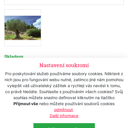
Skladem
Nastavení soukromí
450 Kč
s DPH
Pro poskytování služeb používáme soubory cookies. Některé z
371,90 Kč
bez DPH
nich jsou pro fungování webu nutné, zatímco jiné nám pomohou
vylepšit váš uživatelský zážitek a rychleji vás navést k tomu,
Koupit
co právě hledáte. Souhlasíte s používáním všech cookies? Svůj
souhlas můžete snadno definovat kliknutím na tlačítko
Přijmout vše
nebo můžete používání souborů cookies
odmítnout
.
Popis
Další informace
Technická data