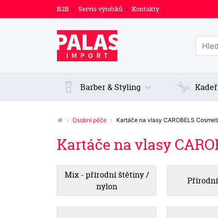
B2B
Servis výrobků
Kontakty
Prohl
Barber & Styling
Kadeř
Osobní péče
Kartáče na vlasy CAROBELS Cosme
Kartáče na vlasy CAR
Mix - přírodní štětiny /
Přírodní
nylon