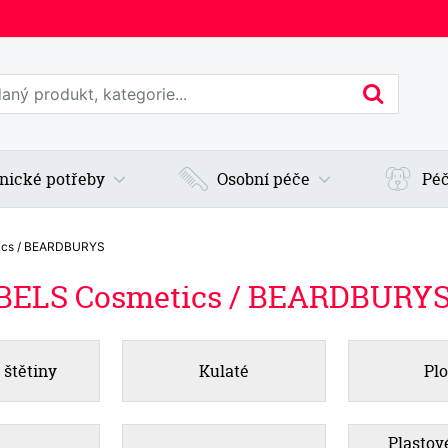
edat web
Hledan
nické potřeby
Osobní péče
Péč
tics / BEARDBURYS
OBELS Cosmetics / BEARDBURY
 štětiny
Kulaté
Pl
Plastov