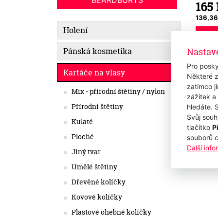
BEARDBURYS
165
136,36
Holení
Nastav
Pánská kosmetika
Pro posky
Kartáče na vlasy
Některé z
zatímco j
Mix - přírodní štětiny / nylon
zážitek a
Přírodní štětiny
hledáte. 
Svůj souh
Kulaté
tlačítko
P
Ploché
souborů 
Další inf
Jiný tvar
Umělé štětiny
Dřevěné kolíčky
Kovové kolíčky
Plastové ohebné kolíčky