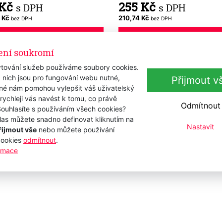
 Kč
255 Kč
s DPH
s DPH
 Kč
210,74 Kč
bez DPH
bez DPH
Přidat k nákupu
Přidat k nákupu
ení soukromí
tování služeb používáme soubory cookies.
 nich jsou pro fungování webu nutné,
Přijmout v
iné nám pomohou vylepšit váš uživatelský
 rychleji vás navést k tomu, co právě
Odmítnout
Souhlasíte s používáním všech cookies?
las můžete snadno definovat kliknutím na
Nastavit
řijmout vše
nebo můžete používání
cookies
odmítnout
.
ormace