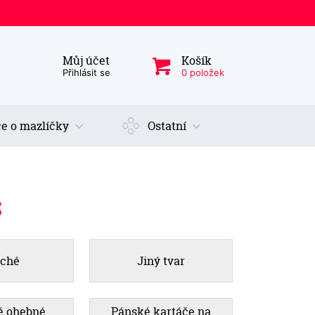
Můj účet
Košík
ý produkt, kategorie...
Přihlásit se
0 položek
e o mazlíčky
Ostatní
S
oché
Jiný tvar
é ohebné
Pánské kartáče na