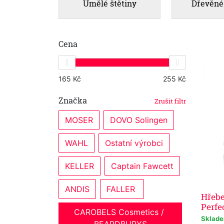
Umělé štětiny
Dřevěné
Cena
Značka
Zrušit filtr
MOSER
DOVO Solingen
WAHL
Ostatní výrobci
KELLER
Captain Fawcett
ANDIS
FALLER 
Hřeb
Perfe
CAROBELS Cosmetics / 
Sklad