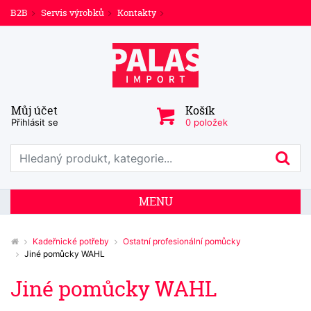
B2B
Servis výrobků
Kontakty
Můj účet
Košík
Přihlásit se
0 položek
Prohledat web
Hl
MENU
Kadeřnické potřeby
Ostatní profesionální pomůcky
Jiné pomůcky WAHL
Jiné pomůcky WAHL