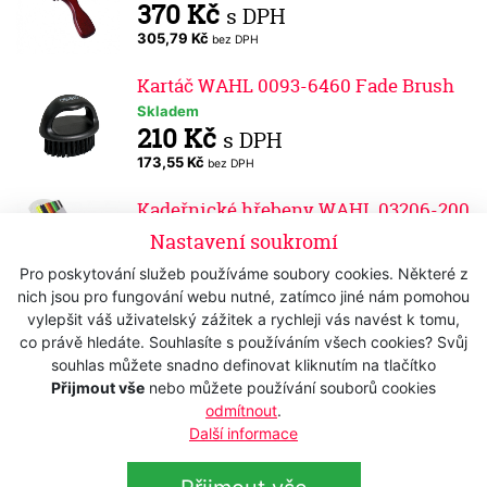
370 Kč
s DPH
305,79 Kč
bez DPH
Kartáč WAHL 0093-6460 Fade Brush
Skladem
210 Kč
s DPH
173,55 Kč
bez DPH
Kadeřnické hřebeny WAHL 03206-200
-střihací - Set 12 ks
Nastavení soukromí
Skladem
Pro poskytování služeb používáme soubory cookies. Některé z
380 Kč
s DPH
nich jsou pro fungování webu nutné, zatímco jiné nám pomohou
314,05 Kč
bez DPH
vylepšit váš uživatelský zážitek a rychleji vás navést k tomu,
co právě hledáte. Souhlasíte s používáním všech cookies? Svůj
Kadeřnický hřeben WAHL 03206-001 -
souhlas můžete snadno definovat kliknutím na tlačítko
střihací
Přijmout vše
nebo můžete používání souborů cookies
Skladem
odmítnout
.
165 Kč
s DPH
Další informace
136,36 Kč
bez DPH