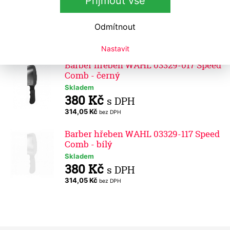
Přijmout vše
Kadeřnický hřeben WAHL Barber
Skladem
Odmítnout
99 Kč
s DPH
81,82 Kč
bez DPH
Nastavit
Barber hřeben WAHL 03329-017 Speed
Comb - černý
Skladem
380 Kč
s DPH
314,05 Kč
bez DPH
Barber hřeben WAHL 03329-117 Speed
Comb - bílý
Skladem
380 Kč
s DPH
314,05 Kč
bez DPH