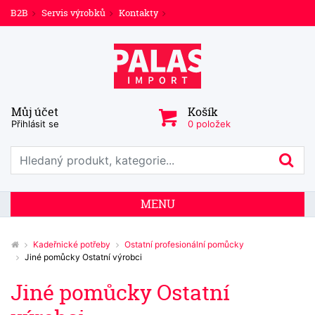
B2B
Servis výrobků
Kontakty
Můj účet
Košík
Přihlásit se
0 položek
Prohledat web
Hl
MENU
Kadeřnické potřeby
Ostatní profesionální pomůcky
Jiné pomůcky Ostatní výrobci
Jiné pomůcky Ostatní