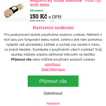
Magnetický držák vlásenek - Pins Up
9195-8000
Skladem
150 Kč
s DPH
123,97 Kč
bez DPH
Nastavení soukromí
Stojánek na nůžky SB 499700 - černý
Pro poskytování služeb používáme soubory cookies. Některé z
Skladem
nich jsou pro fungování webu nutné, zatímco jiné nám pomohou
375 Kč
s DPH
vylepšit váš uživatelský zážitek a rychleji vás navést k tomu,
309,92 Kč
bez DPH
co právě hledáte. Souhlasíte s používáním všech cookies? Svůj
souhlas můžete snadno definovat kliknutím na tlačítko
Stojánek na nůžky SB 499 800 - černý
Přijmout vše
nebo můžete používání souborů cookies
odmítnout
.
Skladem
435 Kč
Další informace
s DPH
359,50 Kč
bez DPH
Přijmout vše
Kovová metlička na míchání barev M-
Mixer 193 820
Odmítnout
Skladem
65 Kč
s DPH
Nastavit