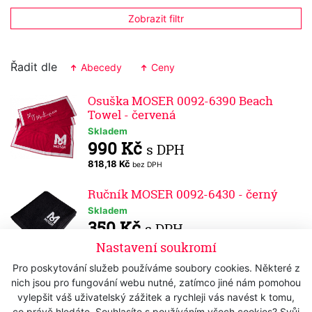
Zobrazit filtr
Řadit dle
Abecedy
Ceny
Osuška MOSER 0092-6390 Beach
Towel - červená
Skladem
990 Kč
s DPH
818,18 Kč
bez DPH
Ručník MOSER 0092-6430 - černý
Skladem
350 Kč
s DPH
289,26 Kč
Nastavení soukromí
bez DPH
Pro poskytování služeb používáme soubory cookies. Některé z
Ručník WAHL 0093-6000 Black
nich jsou pro fungování webu nutné, zatímco jiné nám pomohou
Shaving Towel - černý
vylepšit váš uživatelský zážitek a rychleji vás navést k tomu,
Skladem
co právě hledáte. Souhlasíte s používáním všech cookies? Svůj