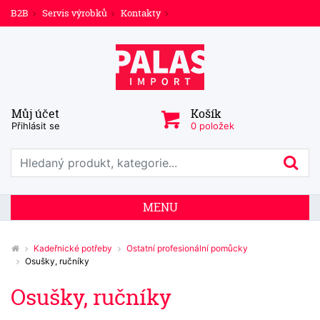
B2B
Servis výrobků
Kontakty
Můj účet
Košík
Přihlásit se
0 položek
Prohledat web
Hl
MENU
Kadeřnické potřeby
Ostatní profesionální pomůcky
Osušky, ručníky
Osušky, ručníky