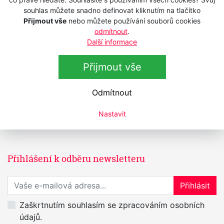
375 Kč
s DPH
souhlas můžete snadno definovat kliknutím na tlačítko
309,92 Kč
bez DPH
Přijmout vše
nebo můžete používání souborů cookies
odmítnout
.
Osuška WAHL 0093-6540 Beach
Další informace
Towel - černá
Není skladem
Přijmout vše
990 Kč
s DPH
818,18 Kč
bez DPH
Odmítnout
Nastavit
Přihlášení k odběru newsletteru
Přihlaste se k odběru novinek
Přihlásit
Zaškrtnutím souhlasím se zpracováním osobních
údajů.