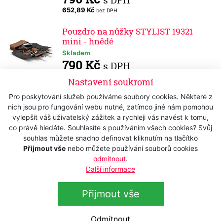
s DPH
652,89 Kč
bez DPH
Pouzdro na nůžky STYLIST 19321
mini - hnědé
Skladem
790 Kč
s DPH
652,89 Kč
bez DPH
Nastavení soukromí
Kadeřnická kapsa na nůžky MS-1406
Pro poskytování služeb používáme soubory cookies. Některé z
Novinka
nich jsou pro fungování webu nutné, zatímco jiné nám pomohou
Skladem
vylepšit váš uživatelský zážitek a rychleji vás navést k tomu,
950 Kč
s DPH
co právě hledáte. Souhlasíte s používáním všech cookies? Svůj
785,12 Kč
bez DPH
souhlas můžete snadno definovat kliknutím na tlačítko
Přijmout vše
nebo můžete používání souborů cookies
Kadeřnická kapsa na nůžky MS-1408
Novinka
odmítnout
.
Skladem
Další informace
760 Kč
s DPH
628,10 Kč
bez DPH
Přijmout vše
Kadeřnická kapsa na nůžky MS-1407
Novinka
Odmítnout