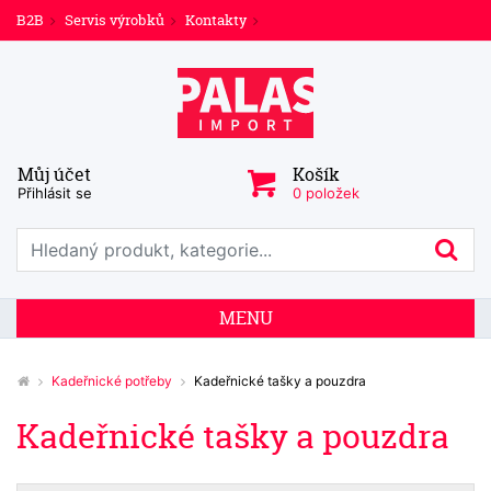
B2B
Servis výrobků
Kontakty
Můj účet
Košík
Přihlásit se
0 položek
Prohledat web
Hl
MENU
Kadeřnické potřeby
Kadeřnické tašky a pouzdra
Kadeřnické tašky a pouzdra