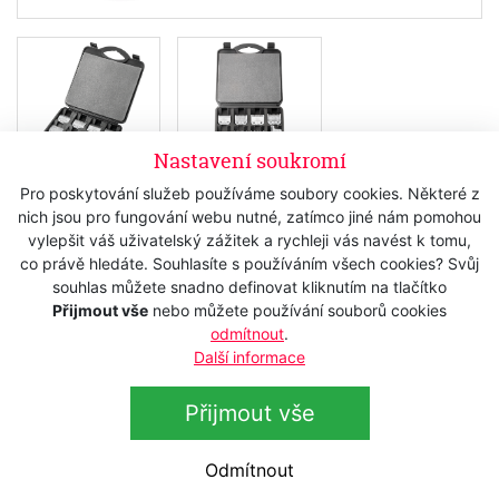
Nastavení soukromí
Pro poskytování služeb používáme soubory cookies. Některé z
nich jsou pro fungování webu nutné, zatímco jiné nám pomohou
Skladem
vylepšit váš uživatelský zážitek a rychleji vás navést k tomu,
420 Kč
s DPH
co právě hledáte. Souhlasíte s používáním všech cookies? Svůj
souhlas můžete snadno definovat kliknutím na tlačítko
347,11 Kč
bez DPH
Přijmout vše
nebo můžete používání souborů cookies
odmítnout
.
Koupit
Další informace
Přijmout vše
Popis
Odmítnout
Technická data