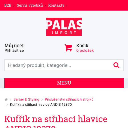
B2B
Servis výrobků
Kontakty
Můj účet
Košík
Přihlásit se
0 položek
Prohledat web
Hl
MENU
Barber & Styling
Příslušenství střihacích strojků
Kufřík na střihací hlavice ANDIS 12370
Kufřík na střihací hlavice