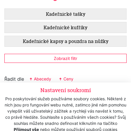
Kadeřnické tašky
Kadeřnické kufříky
Kadeřnické kapsy a pouzdra na nůžky
Zobrazit filtr
Řadit dle
Abecedy
Ceny
Nastavení soukromí
Pouzdro DOVO Solingen - kožené s
klipsem
Pro poskytování služeb používáme soubory cookies. Některé z
nich jsou pro fungování webu nutné, zatímco jiné nám pomohou
Skladem
395 Kč
vylepšit váš uživatelský zážitek a rychleji vás navést k tomu,
s DPH
co právě hledáte. Souhlasíte s používáním všech cookies? Svůj
326,45 Kč
bez DPH
souhlas můžete snadno definovat kliknutím na tlačítko
Přijmout vše
nebo můžete používání souborů cookies