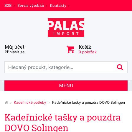
B2B
Servis výrobků
Kontakty
Můj účet
Košík
Přihlásit se
0 položek
Prohledat web
Hl
MENU
Kadeřnické potřeby
Kadeřnické tašky a pouzdra DOVO Solingen
Kadeřnické tašky a pouzdra
DOVO Solingen