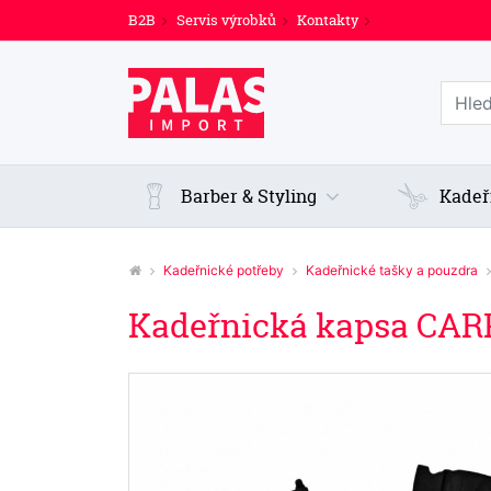
B2B
Servis výrobků
Kontakty
Prohl
Barber & Styling
Kadeř
Kadeřnické potřeby
Kadeřnické tašky a pouzdra
Kadeřnická kapsa CAR