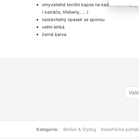
omyvatelná textilní kapsa na kadeřnické nůžky
( katráče, hřebeny, ... )
nastavitelný opasek se sponou
velmi lehká
černá barva
Kategorie:
Barber & Styling
Kadeřnické potře