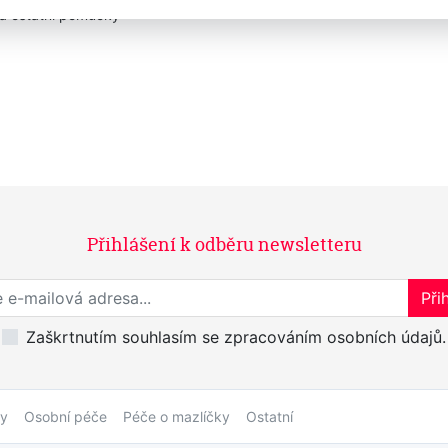
 a ostatní pomůcky
Přihlášení k odběru newsletteru
Přihlaste se k odběru novinek
Přih
Zaškrtnutím souhlasím se zpracováním osobních údajů.
by
Osobní péče
Péče o mazlíčky
Ostatní