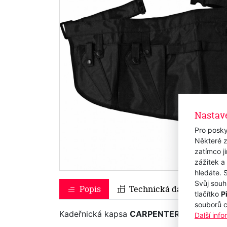
Nastav
Pro posky
Některé z
zatímco j
zážitek a
hledáte. 
Svůj souh
Popis
Technická data
tlačítko
P
souborů 
Kadeřnická kapsa
CARPENTER 1685
Další inf