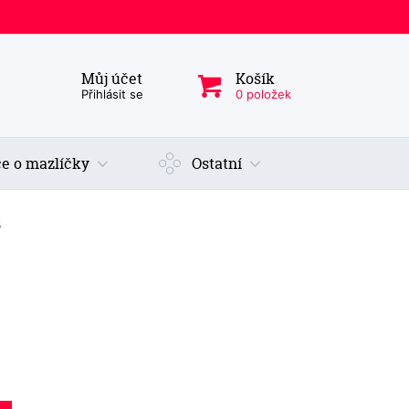
Můj účet
Košík
ý produkt, kategorie...
Přihlásit se
0 položek
e o mazlíčky
Ostatní
5