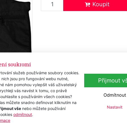
Koupit
ení soukromí
tování služeb používáme soubory cookies.
 nich jsou pro fungování webu nutné,
Přijmout v
iné nám pomohou vylepšit váš uživatelský
 rychleji vás navést k tomu, co právě
Odmítnout
Souhlasíte s používáním všech cookies?
las můžete snadno definovat kliknutím na
Nastavit
řijmout vše
nebo můžete používání
cookies
odmítnout
.
ormace