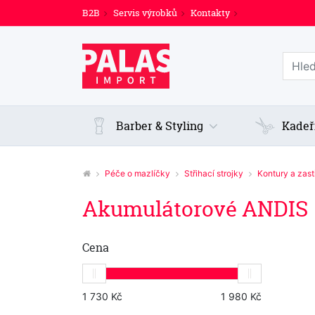
B2B
Servis výrobků
Kontakty
Prohl
Barber & Styling
Kadeř
Péče o mazlíčky
Střihací strojky
Kontury a zast
Akumulátorové ANDIS
Cena