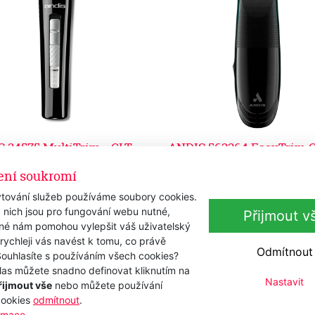
 24575 MultiTrim - CLT
ANDIS 562264 EasyTrim C
ess
Skladem
ení soukromí
1 730 Kč
em
s DPH
80 Kč
s DPH
tování služeb používáme soubory cookies.
1 429,75 Kč
bez DPH
36 Kč
 nich jsou pro fungování webu nutné,
Přijmout v
bez DPH
iné nám pomohou vylepšit váš uživatelský
Přidat k nákupu
Přidat k nákupu
 rychleji vás navést k tomu, co právě
Odmítnout
Souhlasíte s používáním všech cookies?
las můžete snadno definovat kliknutím na
Nastavit
řijmout vše
nebo můžete používání
cookies
odmítnout
.
ormace