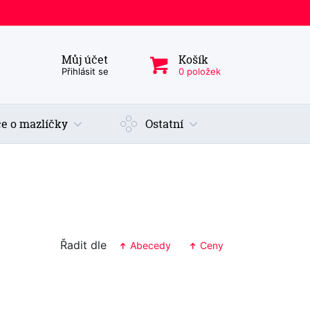
Můj účet
Košík
ý produkt, kategorie...
Přihlásit se
0 položek
e o mazlíčky
Ostatní
Řadit dle
Abecedy
Ceny