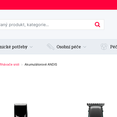
edat web
Hledan
nické potřeby
Osobní péče
Péč
řihávače srsti
Akumulátorové ANDIS