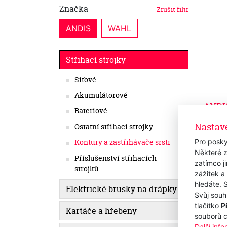
Značka
Zrušit filtr
ANDIS
WAHL
Střihací strojky
Síťové
Akumulátorové
ANDIS
Bateriové
Cordl
Nastav
Ostatní střihací strojky
Sklad
1 9
Pro posky
Kontury a zastřihávače srsti
1 636,
Některé z
Příslušenství střihacích
zatímco j
strojků
zážitek a
hledáte. 
Elektrické brusky na drápky
Svůj souh
tlačítko
P
Kartáče a hřebeny
souborů 
Další inf