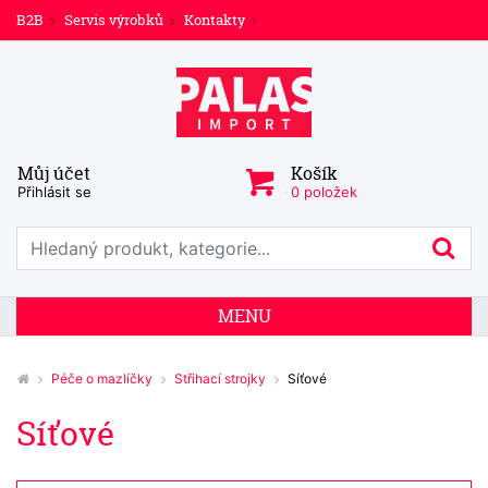
B2B
Servis výrobků
Kontakty
Můj účet
Košík
Přihlásit se
0 položek
Prohledat web
Hl
MENU
Péče o mazlíčky
Střihací strojky
Síťové
Síťové