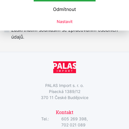
Přihlášení k odběru newsletteru
Odmítnout
Přihlaste se k odběru novinek
Přihlásit
Nastavit
Zaškrtnutím souhlasím se zpracováním osobních
údajů.
PALAS Import s. r. o.
Písecká 1389/12
370 11 České Budějovice
Kontakt
Tel.:
605 269 398,
702 021 089