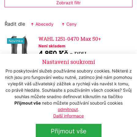
Zobrazit filtr
Řadit dle
Abecedy
Ceny
WAHL 1251-0470 Max 50+
Novinka
Není skladem
4 850 Kč
s DPH
4 008,26 Kč
Nastavení soukromí
bez DPH
Pro poskytování služeb používáme soubory cookies. Některé z
WAHL 1400
nich jsou pro fungování webu nutné, zatímco jiné nám pomohou
Není skladem
vylepšit váš uživatelský zážitek a rychleji vás navést k tomu,
1 235 Kč
s DPH
co právě hledáte. Souhlasíte s používáním všech cookies? Svůj
1 020,66 Kč
bez DPH
souhlas můžete snadno definovat kliknutím na tlačítko
Přijmout vše
nebo můžete používání souborů cookies
odmítnout
.
Další informace
Přijmout vše