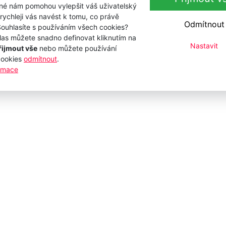
 Kč
750 Kč
iné nám pomohou vylepšit váš uživatelský
s DPH
s DPH
 rychleji vás navést k tomu, co právě
 Kč
619,83 Kč
bez DPH
bez DPH
Odmítnout
Souhlasíte s používáním všech cookies?
Přidat k nákupu
Přidat k nákupu
las můžete snadno definovat kliknutím na
Nastavit
řijmout vše
nebo můžete používání
cookies
odmítnout
.
ormace