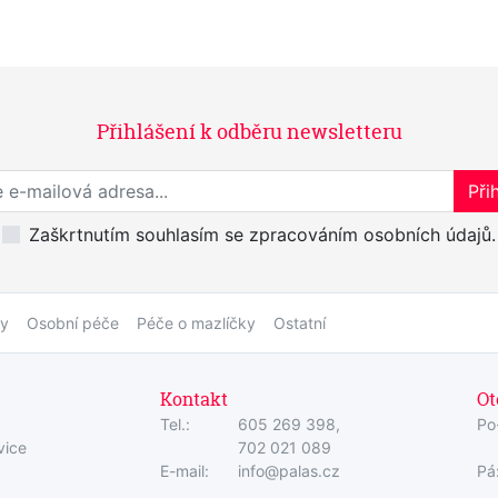
Přihlášení k odběru newsletteru
Přihlaste se k odběru novinek
Přih
Zaškrtnutím souhlasím se zpracováním osobních údajů.
by
Osobní péče
Péče o mazlíčky
Ostatní
Kontakt
Ot
Tel.:
605 269 398,
Po
vice
702 021 089
E-mail:
info@palas.cz
Pá