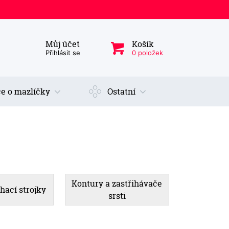
Můj účet
Košík
ý produkt, kategorie...
Přihlásit se
0 položek
e o mazlíčky
Ostatní
Kontury a zastřihávače
ihací strojky
srsti