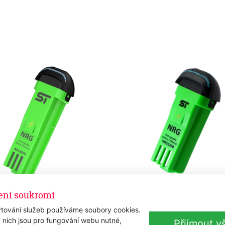
ení soukromí
ecí článek STpro NRG3200
Nabíjecí článek STpro NR
per
- Trimmer
tování služeb používáme soubory cookies.
em
Skladem
 nich jsou pro fungování webu nutné,
Přijmout v