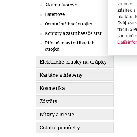
890
zatímco j
Akumulátorové
zážitek a
735,54
Bateriové
hledáte. 
Svůj souh
Ostatní střihací strojky
tlačítko
P
Kontury a zastřihávače srsti
souborů 
Další inf
Příslušenství střihacích
strojků
Elektrické brusky na drápky
Kartáče a hřebeny
Kosmetika
Zástěry
Nůžky a kleště
Ostatní pomůcky