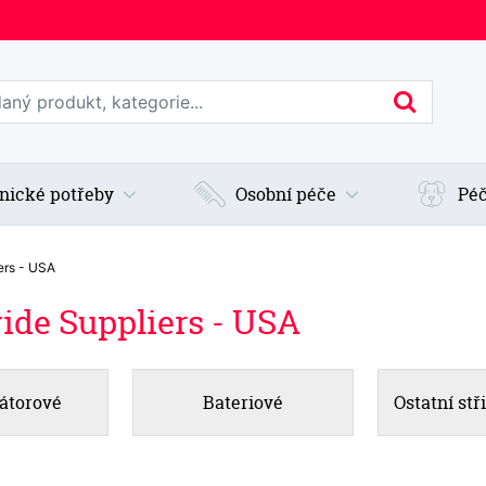
edat web
Hledan
nické potřeby
Osobní péče
Péč
iers - USA
wide Suppliers - USA
átorové
Bateriové
Ostatní stř