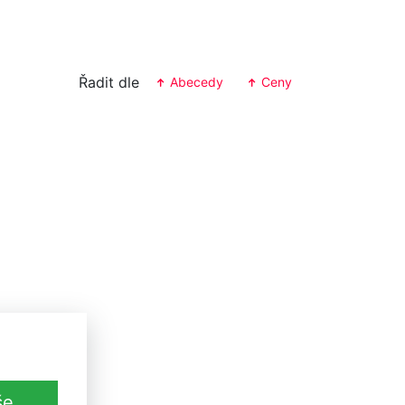
Řadit dle
Abecedy
Ceny
G1200
še