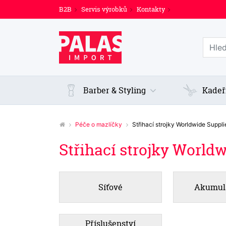
B2B
Servis výrobků
Kontakty
Prohl
Barber & Styling
Kadeř
Péče o mazlíčky
Střihací strojky Worldwide Suppl
Střihací strojky World
Síťové
Akumul
Příslušenství