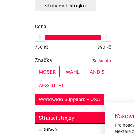
střihacích strojků
Cena
Značka
Zrušit filtr
MOSER
WAHL
ANDIS
AESCULAP
Worldwide Suppliers - USA
Nastav
Nabíj
Střihací strojky
- Clip
Pro posky
Síťové
Sklad
Některé z