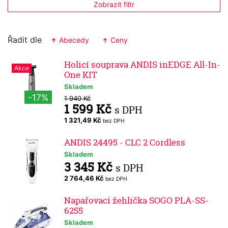
Zobrazit filtr
Řadit dle
Abecedy
Ceny
Holicí souprava ANDIS inEDGE All-In-
Akce
One KIT
Skladem
-17%
1 940 Kč
1 599 Kč
s DPH
1 321,49 Kč
bez DPH
ANDIS 24495 - CLC 2 Cordless
Skladem
3 345 Kč
s DPH
2 764,46 Kč
bez DPH
Napařovací žehlička SOGO PLA-SS-
6255
Skladem