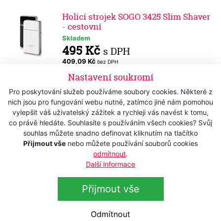
Holicí strojek SOGO 3425 Slim Shaver
- cestovní
Skladem
495 Kč
s DPH
409,09 Kč
bez DPH
Nastavení soukromí
Holicí strojek WAHL 3615-0471 Mobil
shaver
Pro poskytování služeb používáme soubory cookies. Některé z
nich jsou pro fungování webu nutné, zatímco jiné nám pomohou
Skladem
vylepšit váš uživatelský zážitek a rychleji vás navést k tomu,
599 Kč
s DPH
co právě hledáte. Souhlasíte s používáním všech cookies? Svůj
495,04 Kč
bez DPH
souhlas můžete snadno definovat kliknutím na tlačítko
Přijmout vše
nebo můžete používání souborů cookies
Holicí strojek WAHL 3616-0470 Super
odmítnout
.
Close
Další informace
Skladem
1 210 Kč
s DPH
Přijmout vše
1 000,00 Kč
bez DPH
Elektrický pilník SOGO LPE-SS-3430 -
Odmítnout