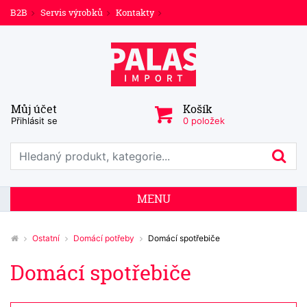
B2B
Servis výrobků
Kontakty
Můj účet
Košík
Přihlásit se
0 položek
Prohledat web
Hl
MENU
Ostatní
Domácí potřeby
Domácí spotřebiče
Domácí spotřebiče