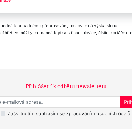
ormace
V
, vhodná k případnému přebrušování, nastavitelná výška střihu
cí hřeben, nůžky, ochranná krytka střihací hlavice, čistící kartáček, o
Přihlášení k odběru newsletteru
Přihlaste se k odběru novinek
Přih
Zaškrtnutím souhlasím se zpracováním osobních údajů.