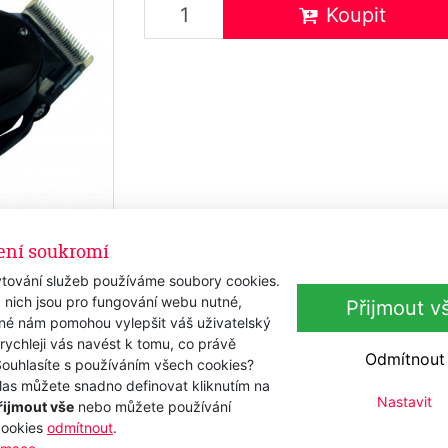
Koupit
ení soukromí
tování služeb používáme soubory cookies.
 nich jsou pro fungování webu nutné,
Přijmout v
iné nám pomohou vylepšit váš uživatelský
 rychleji vás navést k tomu, co právě
Odmítnout
Souhlasíte s používáním všech cookies?
las můžete snadno definovat kliknutím na
Nastavit
řijmout vše
nebo můžete používání
lack
cookies
odmítnout
.