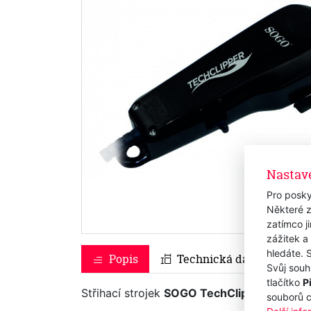
Nastav
Pro posky
Některé z
zatímco j
zážitek a
hledáte. 
Popis
Technická data
Svůj souh
tlačítko
P
Střihací strojek
SOGO TechClipper 3525 B
souborů 