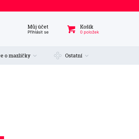
Můj účet
Košík
ý produkt, kategorie...
Přihlásit se
0 položek
e o mazlíčky
Ostatní