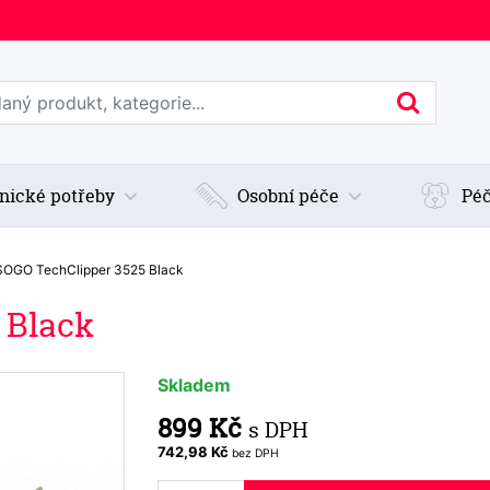
edat web
Hledan
nické potřeby
Osobní péče
Péč
SOGO TechClipper 3525 Black
 Black
Skladem
899 Kč
s DPH
742,98 Kč
bez DPH