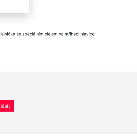
lejnička se speci
álním
olejem na střihací hlavice
lásit