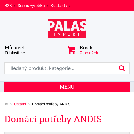
B2B
Servis výrobků
Kontakty
Můj účet
Košík
Přihlásit se
0 položek
Prohledat web
Hl
MENU
Ostatní
Domácí potřeby ANDIS
Domácí potřeby ANDIS