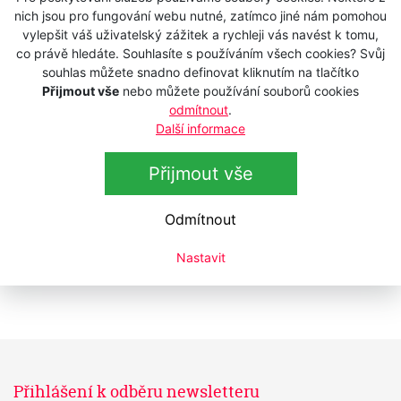
Řadit dle
Abecedy
Ceny
nich jsou pro fungování webu nutné, zatímco jiné nám pomohou
vylepšit váš uživatelský zážitek a rychleji vás navést k tomu,
co právě hledáte. Souhlasíte s používáním všech cookies? Svůj
Holicí souprava ANDIS inEDGE All-In-
Akce
souhlas můžete snadno definovat kliknutím na tlačítko
One KIT
Přijmout vše
nebo můžete používání souborů cookies
Skladem
odmítnout
.
-17%
1 940 Kč
Další informace
1 599 Kč
s DPH
1 321,49 Kč
bez DPH
Přijmout vše
ANDIS 24495 - CLC 2 Cordless
Skladem
Odmítnout
3 345 Kč
s DPH
Nastavit
2 764,46 Kč
bez DPH
Přihlášení k odběru newsletteru