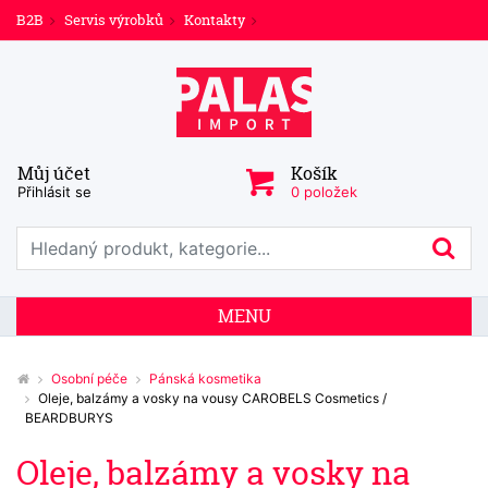
B2B
Servis výrobků
Kontakty
Můj účet
Košík
Přihlásit se
0 položek
Prohledat web
Hl
MENU
Osobní péče
Pánská kosmetika
Oleje, balzámy a vosky na vousy CAROBELS Cosmetics /
BEARDBURYS
Oleje, balzámy a vosky na