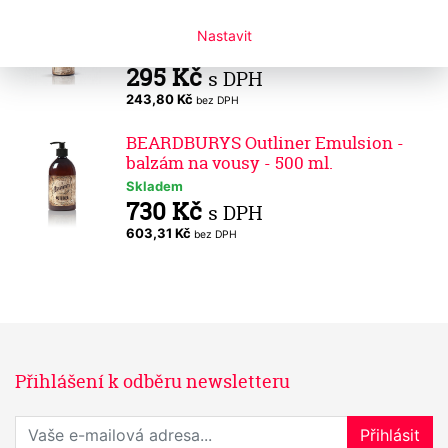
BEARDBURYS Outliner Emulsion -
balzám na vousy - 150 ml
Nastavit
Skladem
295 Kč
s DPH
243,80 Kč
bez DPH
BEARDBURYS Outliner Emulsion -
balzám na vousy - 500 ml.
Skladem
730 Kč
s DPH
603,31 Kč
bez DPH
Přihlášení k odběru newsletteru
Přihlaste se k odběru novinek
Přihlásit