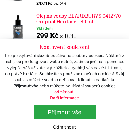
247,11 Kč
bez DPH
Olej na vousy BEARDBURYS 0412770
Original Heritage - 30 ml.
Skladem
299 Kč
s DPH
247,11 Kč
bez DPH
Nastavení soukromí
Olej na vousy BEARDBURYS 0412505
Pro poskytování služeb používáme soubory cookies. Některé z
Origenial´s - 30 ml.
nich jsou pro fungování webu nutné, zatímco jiné nám pomohou
Skladem
vylepšit váš uživatelský zážitek a rychleji vás navést k tomu,
299 Kč
s DPH
co právě hledáte. Souhlasíte s používáním všech cookies? Svůj
souhlas můžete snadno definovat kliknutím na tlačítko
247,11 Kč
bez DPH
Přijmout vše
nebo můžete používání souborů cookies
odmítnout
.
Olej na vousy BEARDBURYS Beard Oil
- barber balení 150 ml
Další informace
Skladem
799 Kč
Přijmout vše
s DPH
660,33 Kč
bez DPH
Odmítnout