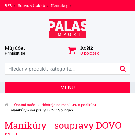
B2B
Servis výrobků
Kontakty
Můj účet
Košík
Přihlásit se
0 položek
Prohledat web
Hl
MENU
Osobní péče
Nástroje na manikúru a pedikúru
Manikúry - soupravy DOVO Solingen
Manikúry - soupravy DOVO