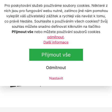
Souprava DOVO Solingen 6440185 v
Novinka
koženém pouzdru
Pro poskytování služeb používáme soubory cookies. Některé z
nich jsou pro fungování webu nutné, zatímco jiné nám pomohou
Skladem
3 290 Kč
vylepšit váš uživatelský zážitek a rychleji vás navést k tomu,
s DPH
co právě hledáte. Souhlasíte s používáním všech cookies? Svůj
2 719,01 Kč
bez DPH
souhlas můžete snadno definovat kliknutím na tlačítko
Přijmout vše
nebo můžete používání souborů cookies
Souprava DOVO Solingen 6430184 v
Novinka
odmítnout
.
koženém pouzdru
Další informace
Skladem
2 290 Kč
s DPH
Přijmout vše
1 892,56 Kč
bez DPH
Manikúra DOVO Solingen 404 051
Odmítnout
Skladem
2 390 Kč
Nastavit
s DPH
1 975,21 Kč
bez DPH