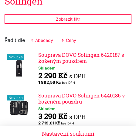
Solingen
Zobrazit filtr
Řadit dle
Abecedy
Ceny
Souprava DOVO Solingen 6420187 s
Novinka
koženým pouzdrem
Skladem
2 290 Kč
s DPH
1 892,56 Kč
bez DPH
Souprava DOVO Solingen 6440186 v
Novinka
koženém pouzdru
Skladem
3 290 Kč
s DPH
2 719,01 Kč
bez DPH
Nastavení soukromí