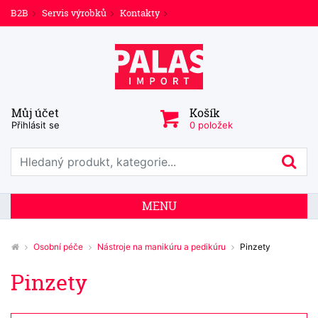
B2B
Servis výrobků
Kontakty
Můj účet
Košík
Přihlásit se
0 položek
Prohledat web
Hl
MENU
Osobní péče
Nástroje na manikúru a pedikúru
Pinzety
Pinzety