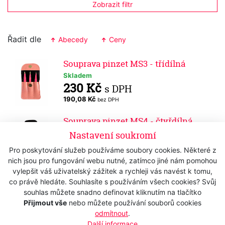
Zobrazit filtr
Řadit dle
Abecedy
Ceny
Souprava pinzet MS3 - třídílná
Skladem
230 Kč
s DPH
190,08 Kč
bez DPH
Souprava pinzet MS4 - čtyřdílná
Skladem
Nastavení soukromí
340 Kč
s DPH
Pro poskytování služeb používáme soubory cookies. Některé z
280,99 Kč
bez DPH
nich jsou pro fungování webu nutné, zatímco jiné nám pomohou
vylepšit váš uživatelský zážitek a rychleji vás navést k tomu,
Pinzeta DOVO Solingen 46351201 -
co právě hledáte. Souhlasíte s používáním všech cookies? Svůj
šikmá - 3,75"
souhlas můžete snadno definovat kliknutím na tlačítko
Skladem
Přijmout vše
nebo můžete používání souborů cookies
480 Kč
s DPH
odmítnout
.
396,69 Kč
Další informace
bez DPH