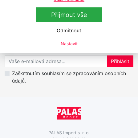
Přijmout vše
Odmítnout
Přihlášení k odběru newsletteru
Nastavit
Přihlaste se k odběru novinek
Přihlásit
Zaškrtnutím souhlasím se zpracováním osobních
údajů.
PALAS Import s. r. o.