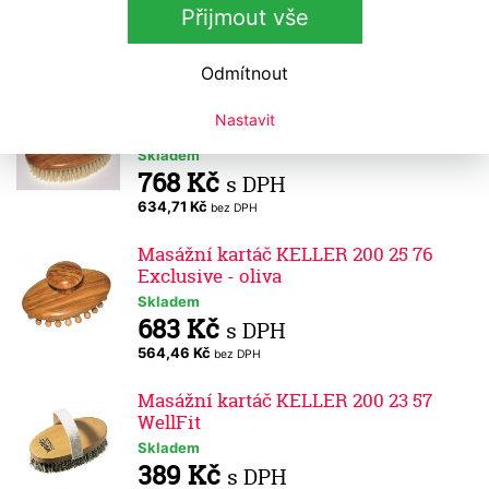
Skladem
Přijmout vše
830 Kč
s DPH
685,95 Kč
bez DPH
Odmítnout
Masážní kartáč KELLER 200 25 32
Nastavit
Exclusive - oliva
Skladem
768 Kč
s DPH
634,71 Kč
bez DPH
Masážní kartáč KELLER 200 25 76
Exclusive - oliva
Skladem
683 Kč
s DPH
564,46 Kč
bez DPH
Masážní kartáč KELLER 200 23 57
WellFit
Skladem
389 Kč
s DPH