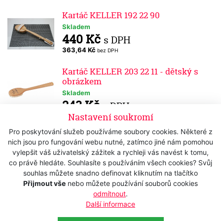
Kartáč KELLER 192 22 90
Skladem
440 Kč
s DPH
363,64 Kč
bez DPH
Kartáč KELLER 203 22 11 - dětský s
obrázkem
Skladem
243 Kč
s DPH
Nastavení soukromí
200,83 Kč
bez DPH
Pro poskytování služeb používáme soubory cookies. Některé z
Kartáč KELLER 196 60 12 FAVORA - do
nich jsou pro fungování webu nutné, zatímco jiné nám pomohou
koupelny
vylepšit váš uživatelský zážitek a rychleji vás navést k tomu,
Skladem
co právě hledáte. Souhlasíte s používáním všech cookies? Svůj
285 Kč
s DPH
souhlas můžete snadno definovat kliknutím na tlačítko
235,54 Kč
Přijmout vše
nebo můžete používání souborů cookies
bez DPH
odmítnout
.
Masážní kartáč KELLER 200 22 86 -
Další informace
B&B Ionic