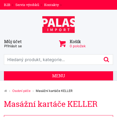
B2B
Servis výrobků
Kontakty
Můj účet
Košík
Přihlásit se
0 položek
Prohledat web
Hl
MENU
Osobní péče
Masážní kartáče KELLER
Masážní kartáče KELLER