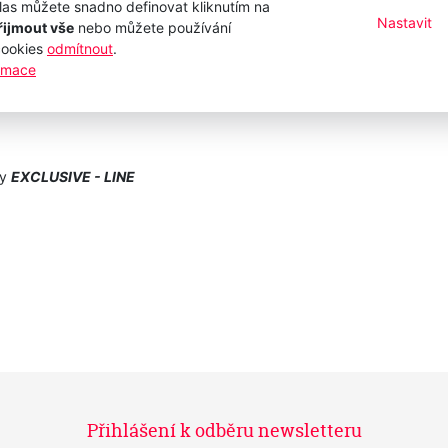
las můžete snadno definovat kliknutím na
Nastavit
řijmout vše
nebo můžete používání
cookies
odmítnout
.
ormace
dy
EXCLUSIVE - LINE
Přihlášení k odběru newsletteru