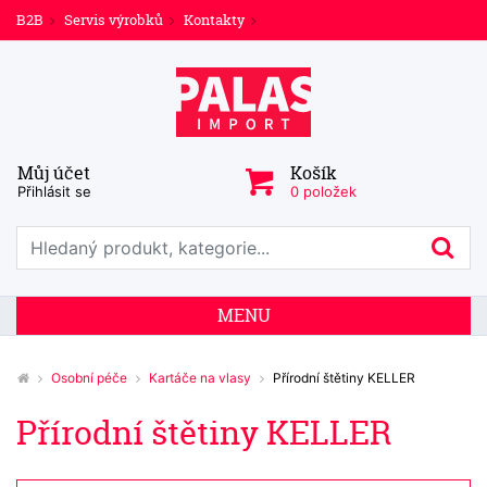
B2B
Servis výrobků
Kontakty
Můj účet
Košík
Přihlásit se
0 položek
Prohledat web
Hl
MENU
Osobní péče
Kartáče na vlasy
Přírodní štětiny KELLER
Přírodní štětiny KELLER