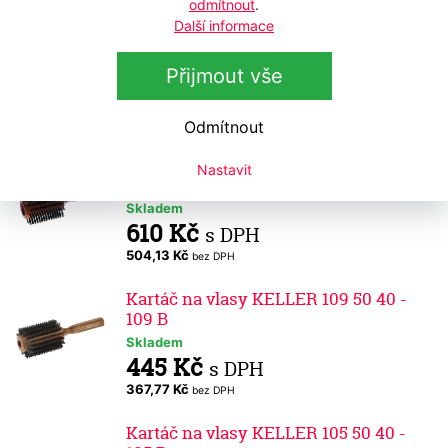
odmítnout
.
Další informace
Kartáč KELLER TL 099 30 40 Thermo-
Line - 1/2 kulatý
Přijmout vše
Skladem
372 Kč
s DPH
307,44 Kč
bez DPH
Odmítnout
Kartáč na vlasy KELLER 110 50 40 - 110
Nastavit
B
Skladem
610 Kč
s DPH
504,13 Kč
bez DPH
Kartáč na vlasy KELLER 109 50 40 -
109 B
Skladem
445 Kč
s DPH
367,77 Kč
bez DPH
Kartáč na vlasy KELLER 105 50 40 -