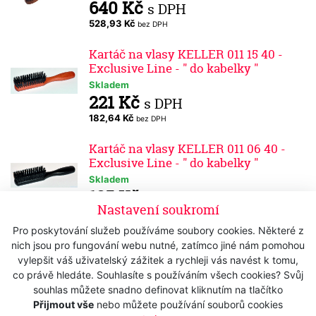
640 Kč
s DPH
528,93 Kč
bez DPH
Kartáč na vlasy KELLER 011 15 40 -
Exclusive Line - " do kabelky "
Skladem
221 Kč
s DPH
182,64 Kč
bez DPH
Kartáč na vlasy KELLER 011 06 40 -
Exclusive Line - " do kabelky "
Skladem
185 Kč
s DPH
Nastavení soukromí
152,89 Kč
bez DPH
Pro poskytování služeb používáme soubory cookies. Některé z
Kartáč KELLER TL 096 30 40 Thermo-
nich jsou pro fungování webu nutné, zatímco jiné nám pomohou
Line - kulatý
vylepšit váš uživatelský zážitek a rychleji vás navést k tomu,
Skladem
co právě hledáte. Souhlasíte s používáním všech cookies? Svůj
345 Kč
s DPH
souhlas můžete snadno definovat kliknutím na tlačítko
Přijmout vše
nebo můžete používání souborů cookies
285,12 Kč
bez DPH