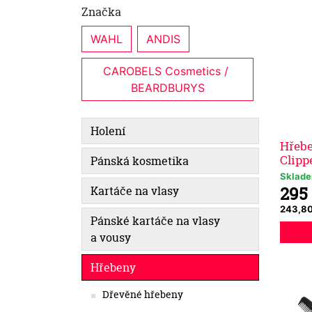
Značka
WAHL
ANDIS
CAROBELS Cosmetics / 
BEARDBURYS
Holení
Hřeb
Clipp
Pánská kosmetika
Sklad
295
Kartáče na vlasy
243,8
Pánské kartáče na vlasy
a vousy
Hřebeny
Dřevěné hřebeny