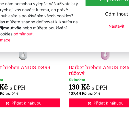
iné nám pomohou vylepšit váš uživatelský
 rychleji vás navést k tomu, co právě
Odmítnout
Souhlasíte s používáním všech cookies?
las můžete snadno definovat kliknutím na
Nastavit
řijmout vše
nebo můžete používání
cookies
odmítnout
.
ormace
r hřeben ANDIS 12499 -
Barber hřeben ANDIS 1245
růžový
em
Skladem
 Kč
130 Kč
s DPH
s DPH
 Kč
107,44 Kč
bez DPH
bez DPH
Přidat k nákupu
Přidat k nákupu