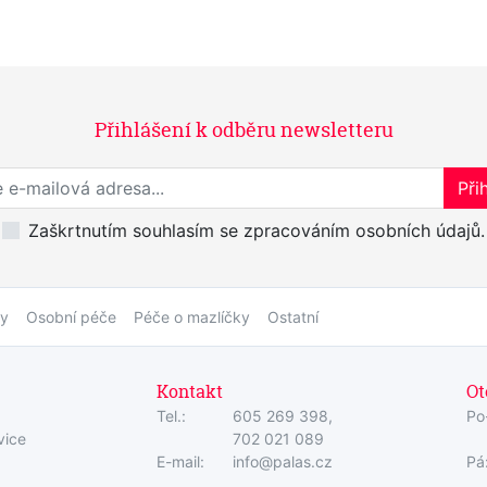
Přihlášení k odběru newsletteru
Přihlaste se k odběru novinek
Přih
Zaškrtnutím souhlasím se zpracováním osobních údajů.
by
Osobní péče
Péče o mazlíčky
Ostatní
Kontakt
Ot
Tel.:
605 269 398,
Po
vice
702 021 089
E-mail:
info@palas.cz
Pá