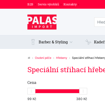
B2B
Servis výrobků
Kontakty
Prohl
Barber & Styling
Kadeř
Osobní péče
Hřebeny
Speciální střihací hřeben
Speciální střihací hřeb
Cena