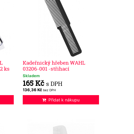
L
Kadeřnický hřeben WAHL
12 ks
03206-001 -střihací
Skladem
165 Kč
s DPH
136,36 Kč
bez DPH
Přidat k nákupu