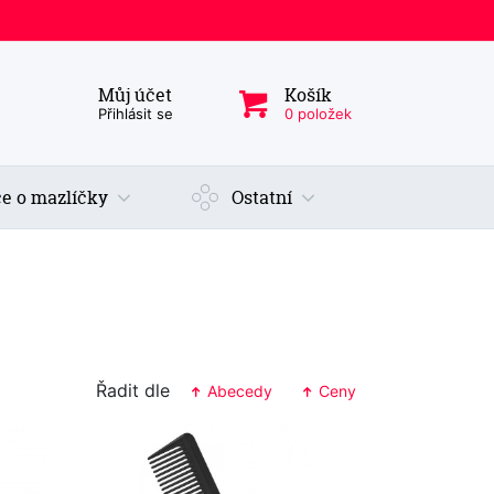
Můj účet
Košík
ý produkt, kategorie...
Přihlásit se
0 položek
e o mazlíčky
Ostatní
Řadit dle
Abecedy
Ceny