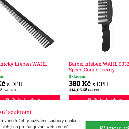
řnický hřeben WAHL
Barber hřeben WAHL 0332
r
Speed Comb - černý
em
Skladem
Kč
380 Kč
s DPH
s DPH
Kč
314,05 Kč
bez DPH
bez DPH
Přidat k nákupu
Přidat k nákupu
ení soukromí
tování služeb používáme soubory cookies.
 nich jsou pro fungování webu nutné,
Přijmout v