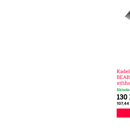
Kadeř
BEARD
střih
Sklad
130
107,44