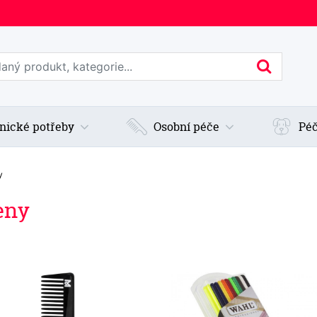
edat web
Hledan
nické potřeby
Osobní péče
Péč
y
eny