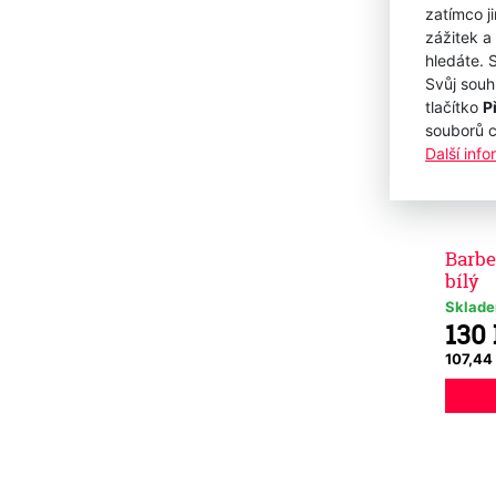
zatímco j
zážitek a
hledáte. 
Svůj souh
tlačítko
P
souborů 
Další inf
Barbe
bílý
Sklad
130
107,44