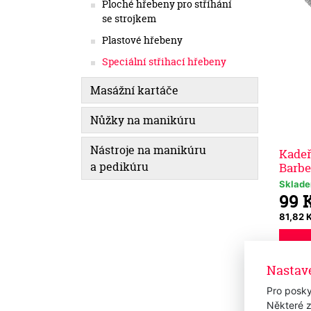
Ploché hřebeny pro stříhání
se strojkem
Plastové hřebeny
Speciální střihací hřebeny
Masážní kartáče
Nůžky na manikúru
Nástroje na manikúru
Kade
a pedikúru
Barbe
Sklad
99 
81,82 
Nastav
Pro posky
Některé z