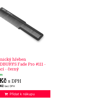
nický hřeben
BURYS Fade Pro #111 -
ací - černý
em
 Kč
s DPH
 Kč
bez DPH
Přidat k nákupu