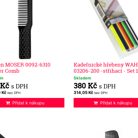
en MOSER 0092-6310
Kadeřnické hřebeny WAH
er Comb
03206-200 -střihací - Set 
em
Skladem
 Kč
380 Kč
s DPH
s DPH
0 Kč
314,05 Kč
bez DPH
bez DPH
Přidat k nákupu
Přidat k nákupu