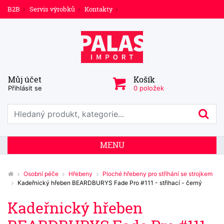
B2B
Servis výrobků
Kontakty
Můj účet
Košík
Přihlásit se
0 položek
Prohledat web
Hl
MENU
Osobní péče
Hřebeny
Ploché hřebeny pro stříhání se strojkem
Kadeřnický hřeben BEARDBURYS Fade Pro #111 - střihací - černý
Kadeřnický hřeben