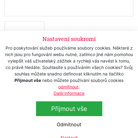
Nastavení soukromí
Pro poskytování služeb používáme soubory cookies. Některé z
nich jsou pro fungování webu nutné, zatímco jiné nám pomohou
vylepšit váš uživatelský zážitek a rychleji vás navést k tomu,
co právě hledáte. Souhlasíte s používáním všech cookies? Svůj
Skladem
souhlas můžete snadno definovat kliknutím na tlačítko
Přijmout vše
nebo můžete používání souborů cookies
130 Kč
s DPH
odmítnout
.
107,44 Kč
bez DPH
Další informace
Koupit
Přijmout vše
Odmítnout
Popis
Nastavit