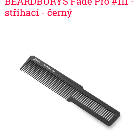
BEARDBURYS Fade Pro #111 -
střihací - černý