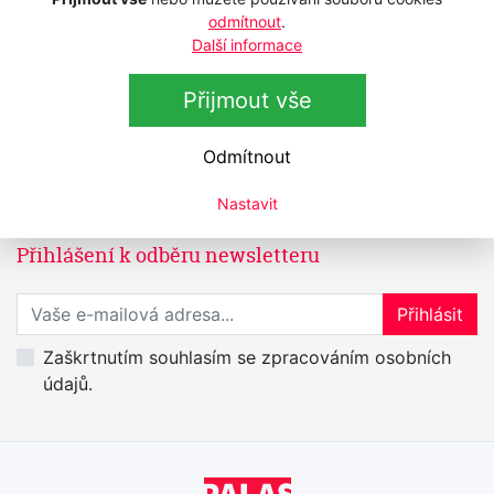
Holicí strojek LIM HAIR Shavlim 15k
odmítnout
.
Novinka
Skladem
Další informace
4 690 Kč
s DPH
3 876,03 Kč
bez DPH
Přijmout vše
Odmítnout
Nastavit
Přihlášení k odběru newsletteru
Přihlaste se k odběru novinek
Přihlásit
Zaškrtnutím souhlasím se zpracováním osobních
údajů.