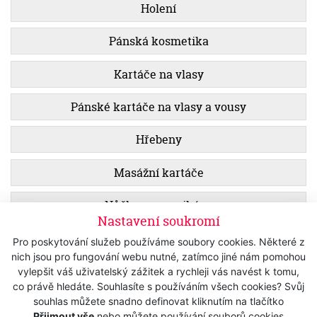
Holení
Pánská kosmetika
Kartáče na vlasy
Pánské kartáče na vlasy a vousy
Hřebeny
Masážní kartáče
Nůžky na manikúru
Nastavení soukromí
Nástroje na manikúru a pedikúru
Pro poskytování služeb používáme soubory cookies. Některé z
nich jsou pro fungování webu nutné, zatímco jiné nám pomohou
vylepšit váš uživatelský zážitek a rychleji vás navést k tomu,
Zobrazit filtr
co právě hledáte. Souhlasíte s používáním všech cookies? Svůj
souhlas můžete snadno definovat kliknutím na tlačítko
Přijmout vše
nebo můžete používání souborů cookies