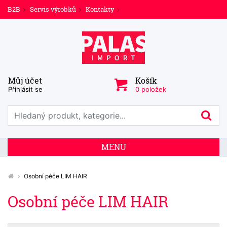
B2B
Servis výrobků
Kontakty
Můj účet
Košík
Přihlásit se
0 položek
Prohledat web
Hl
MENU
Osobní péče LIM HAIR
Osobní péče LIM HAIR