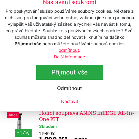
Nastavení soukromí
2 100 Kč
s DPH
1 735,54 Kč
Pro poskytování služeb používáme soubory cookies. Některé z
bez DPH
nich jsou pro fungování webu nutné, zatímco jiné nám pomohou
Holicí strojek ANDIS 17240 Pro Foil -
vylepšit váš uživatelský zážitek a rychleji vás navést k tomu,
TS 1
co právě hledáte. Souhlasíte s používáním všech cookies? Svůj
souhlas můžete snadno definovat kliknutím na tlačítko
Skladem
-23%
Přijmout vše
nebo můžete používání souborů cookies
2 490 Kč
1 895 Kč
s DPH
odmítnout
.
Další informace
1 566,12 Kč
bez DPH
Holicí strojek ANDIS 562711 inFORM
Přijmout vše
FS 1
Skladem
Odmítnout
1 750 Kč
s DPH
1 446,28 Kč
bez DPH
Nastavit
Holicí souprava ANDIS inEDGE All-In-
Akce
One KIT
Skladem
-17%
1 940 Kč