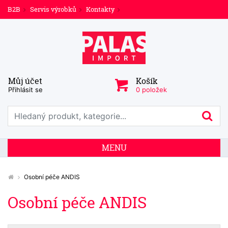
B2B
Servis výrobků
Kontakty
Můj účet
Košík
Přihlásit se
0 položek
Prohledat web
Hl
MENU
Osobní péče ANDIS
Osobní péče ANDIS