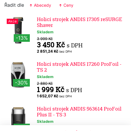
Řadit dle
Abecedy
Ceny
Holicí strojek ANDIS 17305 reSURGE
Akce
Shaver
Skladem
-13%
3 999 Kč
3 450 Kč
s DPH
2 851,24 Kč
bez DPH
Holicí strojek ANDIS 17260 ProFoil -
TS 2
Skladem
-30%
2 880 Kč
1 999 Kč
s DPH
1 652,07 Kč
bez DPH
Holicí strojek ANDIS 563614 ProFoil
Plus II - TS 3
Skladem
-27%
2 890 Kč