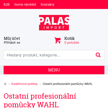
B2B
Servis výrobků
Kontakty
Můj účet
Košík
Přihlásit se
0 položek
Prohledat web
Hl
MENU
Kadeřnické potřeby
Ostatní profesionální pomůcky WAHL
Ostatní profesionální
pomůcky WAHL