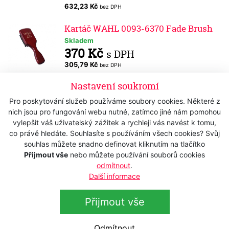
632,23 Kč
bez DPH
Kartáč WAHL 0093-6370 Fade Brush
Skladem
370 Kč
s DPH
305,79 Kč
bez DPH
Nastavení soukromí
Kartáč WAHL 0093-6460 Fade Brush
Skladem
Pro poskytování služeb používáme soubory cookies. Některé z
210 Kč
s DPH
nich jsou pro fungování webu nutné, zatímco jiné nám pomohou
vylepšit váš uživatelský zážitek a rychleji vás navést k tomu,
173,55 Kč
bez DPH
co právě hledáte. Souhlasíte s používáním všech cookies? Svůj
Kadeřnické hřebeny WAHL 03206-200
souhlas můžete snadno definovat kliknutím na tlačítko
-střihací - Set 12 ks
Přijmout vše
nebo můžete používání souborů cookies
odmítnout
.
Skladem
Další informace
380 Kč
s DPH
314,05 Kč
bez DPH
Přijmout vše
Kadeřnický hřeben WAHL 03206-001 -
střihací
Odmítnout