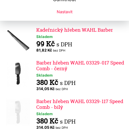
Skladem
165 Kč
s DPH
Nastavit
136,36 Kč
bez DPH
Kadeřnický hřeben WAHL Barber
Skladem
99 Kč
s DPH
81,82 Kč
bez DPH
Barber hřeben WAHL 03329-017 Speed
Comb - černý
Skladem
380 Kč
s DPH
314,05 Kč
bez DPH
Barber hřeben WAHL 03329-117 Speed
Comb - bílý
Skladem
380 Kč
s DPH
314,05 Kč
bez DPH