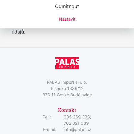
Odmítnout
Přihlaste se k odběru novinek
Přihlásit
Nastavit
Zaškrtnutím souhlasím se zpracováním osobních
údajů.
PALAS Import s. r. o.
Písecká 1389/12
370 11 České Budějovice
Kontakt
Tel.:
605 269 398,
702 021 089
E-mail:
info@palas.cz