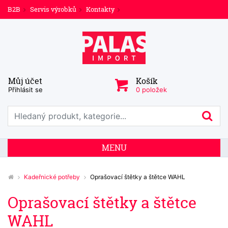
B2B
Servis výrobků
Kontakty
Můj účet
Košík
Přihlásit se
0 položek
Prohledat web
Hl
MENU
Kadeřnické potřeby
Oprašovací štětky a štětce WAHL
Oprašovací štětky a štětce
WAHL