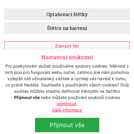
Oprašovací štětky
Štětce na barvení
Zobrazit filtr
Nastavení soukromí
Oprašovací štětka WAHL 0093-6090
Pro poskytování služeb používáme soubory cookies. Některé z
nich jsou pro fungování webu nutné, zatímco jiné nám pomohou
Skladem
250 Kč
vylepšit váš uživatelský zážitek a rychleji vás navést k tomu,
s DPH
co právě hledáte. Souhlasíte s používáním všech cookies? Svůj
206,61 Kč
bez DPH
souhlas můžete snadno definovat kliknutím na tlačítko
Přijmout vše
nebo můžete používání souborů cookies
odmítnout
.
Další informace
Přijmout vše
Přihlášení k odběru newsletteru