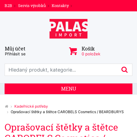
B2B
Servis výrobků
Kontakty
Můj účet
Košík
Přihlásit se
0 položek
Prohledat web
Hl
MENU
Kadeřnické potřeby
Oprašovací štětky a štětce CAROBELS Cosmetics / BEARDBURYS
Oprašovací štětky a štětce