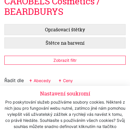
CAROBELS Cosmetics /
BEARDBURYS
Oprašovací štětky
Štětce na barvení
Zobrazit filtr
Řadit dle
Abecedy
Ceny
Nastavení soukromí
Štětec BEARDBURYS - na barvení
vlasů a vousů
Pro poskytování služeb používáme soubory cookies. Některé z
Skladem
nich jsou pro fungování webu nutné, zatímco jiné nám pomohou
57 Kč
s DPH
vylepšit váš uživatelský zážitek a rychleji vás navést k tomu,
co právě hledáte. Souhlasíte s používáním všech cookies? Svůj
47,11 Kč
bez DPH
souhlas můžete snadno definovat kliknutím na tlačítko