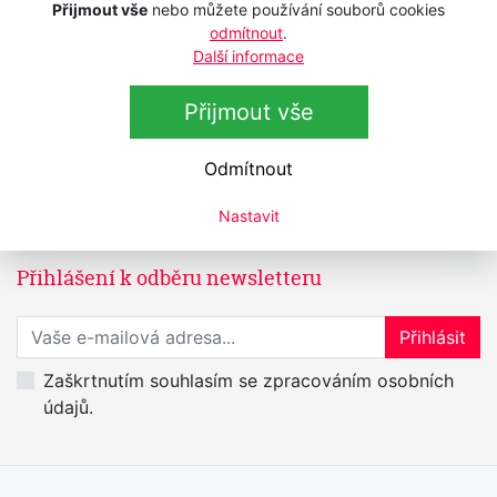
Přijmout vše
nebo můžete používání souborů cookies
Štětec BraveHead 99375 - na barvení
vlasů a vousů
odmítnout
.
Další informace
Skladem
38 Kč
s DPH
Přijmout vše
31,40 Kč
bez DPH
Odmítnout
Nastavit
Přihlášení k odběru newsletteru
Přihlaste se k odběru novinek
Přihlásit
Zaškrtnutím souhlasím se zpracováním osobních
údajů.