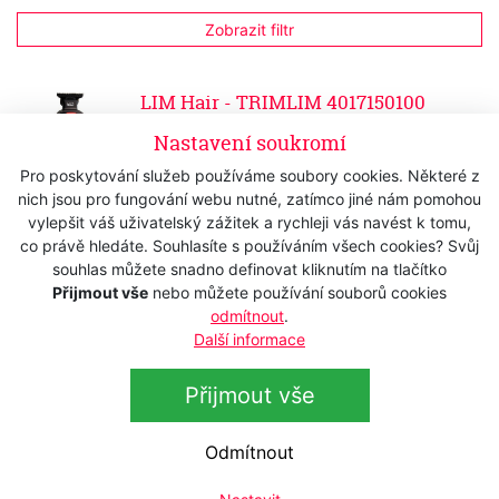
Zobrazit filtr
LIM Hair - TRIMLIM 4017150100
Skladem
Nastavení soukromí
4 480 Kč
s DPH
Pro poskytování služeb používáme soubory cookies. Některé z
3 702,48 Kč
bez DPH
nich jsou pro fungování webu nutné, zatímco jiné nám pomohou
vylepšit váš uživatelský zážitek a rychleji vás navést k tomu,
co právě hledáte. Souhlasíte s používáním všech cookies? Svůj
souhlas můžete snadno definovat kliknutím na tlačítko
Přijmout vše
nebo můžete používání souborů cookies
odmítnout
.
Další informace
Přihlášení k odběru newsletteru
Přijmout vše
Přihlaste se k odběru novinek
Přihlásit
Zaškrtnutím souhlasím se zpracováním osobních
Odmítnout
údajů.