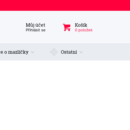
Můj účet
Košík
ý produkt, kategorie...
Přihlásit se
0 položek
e o mazlíčky
Ostatní