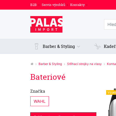
B2B
Servis výrobků
Kontakty
Prohl
Barber & Styling
Kadeř
Barber & Styling
Střihací strojky na vlasy
Kontu
Bateriové
Značka
Výpro
WAHL