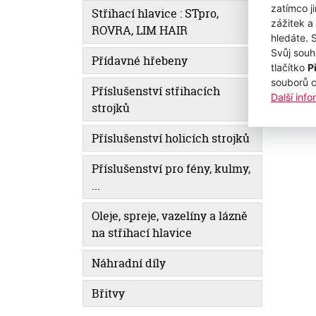
zatímco j
Střihací hlavice : STpro,
zážitek a
ROVRA, LIM HAIR
hledáte. 
Svůj souh
Přídavné hřebeny
tlačítko
P
souborů 
Příslušenství střihacích
Další inf
strojků
Příslušenství holicích strojků
Příslušenství pro fény, kulmy,
...
Oleje, spreje, vazelíny a lázně
na střihací hlavice
Náhradní díly
Břitvy