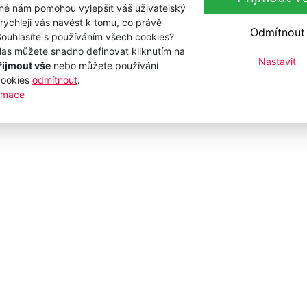
iné nám pomohou vylepšit váš uživatelský
 rychleji vás navést k tomu, co právě
Odmítnout
Souhlasíte s používáním všech cookies?
las můžete snadno definovat kliknutím na
Nastavit
řijmout vše
nebo můžete používání
cookies
odmítnout
.
ormace