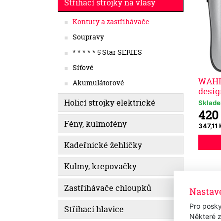
Střihací strojky na vlasy
Kontury a zastřihávače
Soupravy
* * * * * 5 Star SERIES
Síťové
WAHL 
Akumulátorové
desig
Holicí strojky elektrické
Sklad
420
Fény, kulmofény
347,11
Kadeřnické žehličky
Kulmy, krepovačky
Zastřihávače chloupků
Nastav
Pro posky
Střihací hlavice
Některé z