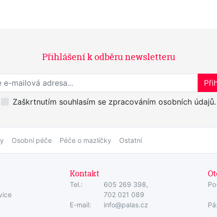
Přihlášení k odběru newsletteru
Přihlaste se k odběru novinek
Přih
Zaškrtnutím souhlasím se zpracováním osobních údajů.
by
Osobní péče
Péče o mazlíčky
Ostatní
Kontakt
Ot
Tel.:
605 269 398,
Po
vice
702 021 089
E-mail:
info@palas.cz
Pá