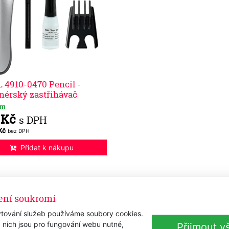
4910-0470 Pencil -
nérský zastřihávač
em
 Kč
s DPH
 Kč
bez DPH
Přidat k nákupu
ení soukromí
tování služeb používáme soubory cookies.
 nich jsou pro fungování webu nutné,
Přijmout v