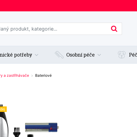
edat web
Hledan
nické potřeby
Osobní péče
Péč
ry a zastřihávače
Bateriové
dej