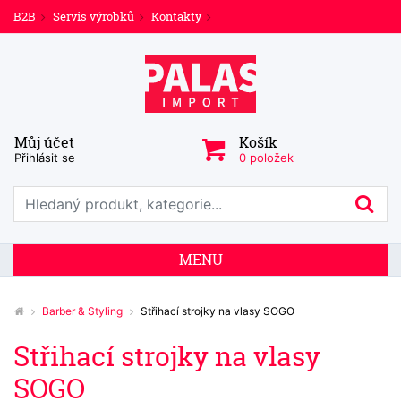
B2B
Servis výrobků
Kontakty
Můj účet
Košík
Přihlásit se
0 položek
Prohledat web
Hl
MENU
Barber & Styling
Střihací strojky na vlasy SOGO
Střihací strojky na vlasy
SOGO