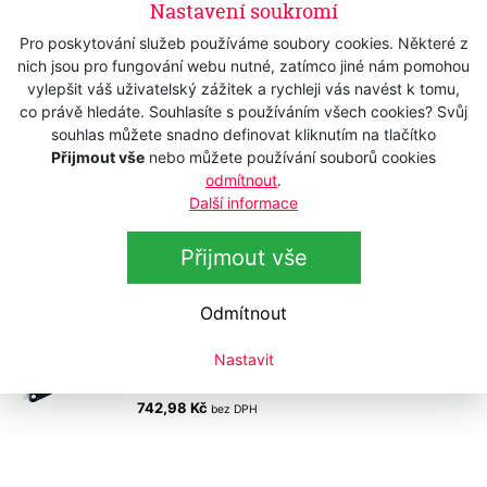
1 190 Kč
Nastavení soukromí
s DPH
983,47 Kč
bez DPH
Pro poskytování služeb používáme soubory cookies. Některé z
nich jsou pro fungování webu nutné, zatímco jiné nám pomohou
SOGO TechClipper 3525 Black
vylepšit váš uživatelský zážitek a rychleji vás navést k tomu,
Skladem
co právě hledáte. Souhlasíte s používáním všech cookies? Svůj
899 Kč
s DPH
souhlas můžete snadno definovat kliknutím na tlačítko
Přijmout vše
nebo můžete používání souborů cookies
742,98 Kč
bez DPH
odmítnout
.
Další informace
SOGO TechClipper 3525 Red
Skladem
899 Kč
Přijmout vše
s DPH
742,98 Kč
bez DPH
Odmítnout
SOGO TechClipper 3525 Blue
Skladem
Nastavit
899 Kč
s DPH
742,98 Kč
bez DPH