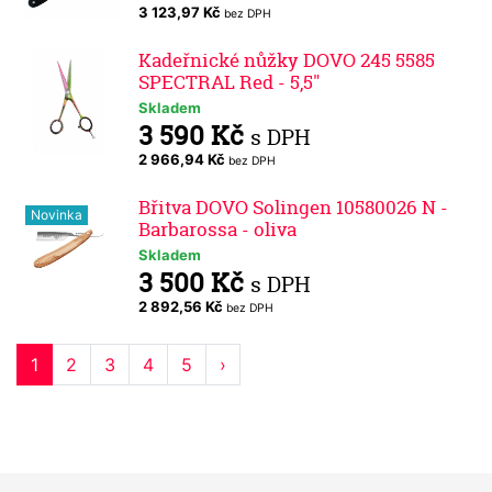
3 123,97 Kč
bez DPH
Kadeřnické nůžky DOVO 245 5585
SPECTRAL Red - 5,5"
Skladem
3 590 Kč
s DPH
2 966,94 Kč
bez DPH
Břitva DOVO Solingen 10580026 N -
Novinka
Barbarossa - oliva
Skladem
3 500 Kč
s DPH
2 892,56 Kč
bez DPH
1
2
3
4
5
›