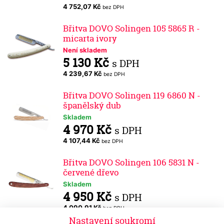
4 752,07 Kč
bez DPH
Břitva DOVO Solingen 105 5865 R -
micarta ivory
Není skladem
5 130 Kč
s DPH
4 239,67 Kč
bez DPH
Břitva DOVO Solingen 119 6860 N -
španělský dub
Skladem
4 970 Kč
s DPH
4 107,44 Kč
bez DPH
Břitva DOVO Solingen 106 5831 N -
červené dřevo
Skladem
4 950 Kč
s DPH
4 090,91 Kč
bez DPH
Nastavení soukromí