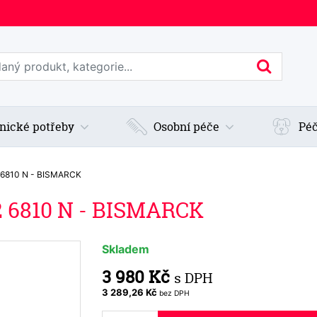
edat web
Hledan
nické potřeby
Osobní péče
Péč
2 6810 N - BISMARCK
2 6810 N - BISMARCK
Skladem
3 980 Kč
s DPH
3 289,26 Kč
bez DPH