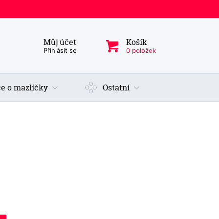
Můj účet
Košík
ý produkt, kategorie...
Přihlásit se
0 položek
e o mazlíčky
Ostatní