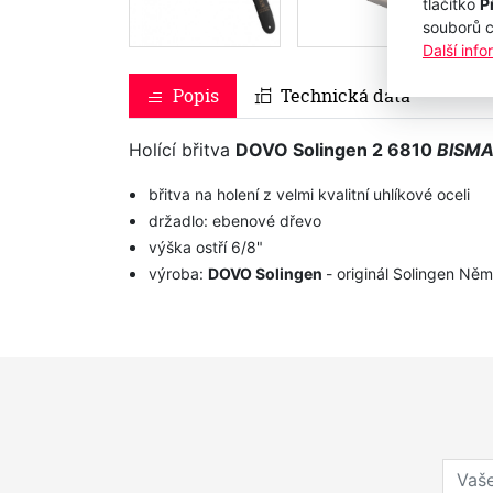
tlačítko
P
souborů 
Další inf
Popis
Technická data
Holící břitva
DOVO Solingen 2 6810
BISM
břitva na holení z velmi kvalitní uhlíkové oceli
držadlo: ebenové dřevo
výška ostří 6/8"
výroba:
DOVO Solingen
- originál Solingen Ně