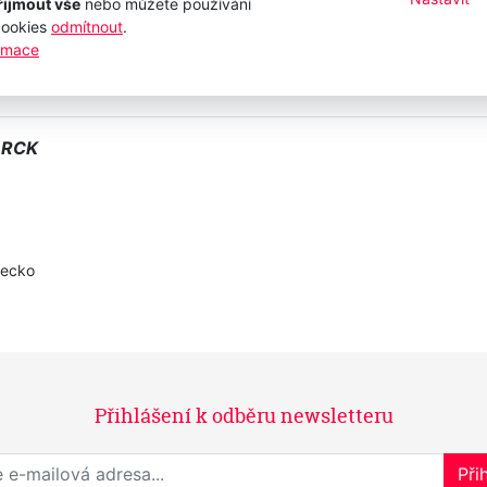
řijmout vše
nebo můžete používání
cookies
odmítnout
.
ormace
ARCK
mecko
Přihlášení k odběru newsletteru
Přihlaste se k odběru novinek
Přih