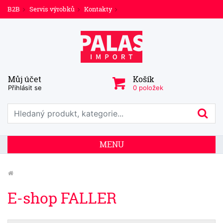
B2B
Servis výrobků
Kontakty
Můj účet
Košík
Přihlásit se
0 položek
Prohledat web
Hl
MENU
E-shop FALLER