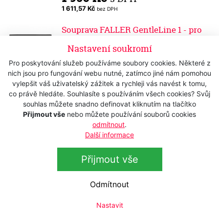
1 611,57 Kč
bez DPH
Souprava FALLER GentleLine 1 - pro
muže
Nastavení soukromí
Skladem
1 750 Kč
s DPH
Pro poskytování služeb používáme soubory cookies. Některé z
nich jsou pro fungování webu nutné, zatímco jiné nám pomohou
1 446,28 Kč
bez DPH
vylepšit váš uživatelský zážitek a rychleji vás navést k tomu,
Souprava FALLER GentleLine 2 - pro
co právě hledáte. Souhlasíte s používáním všech cookies? Svůj
muže
souhlas můžete snadno definovat kliknutím na tlačítko
Přijmout vše
nebo můžete používání souborů cookies
Skladem
odmítnout
.
1 750 Kč
s DPH
Další informace
1 446,28 Kč
bez DPH
Přijmout vše
Kartáček na vousy FALLER Florence -
RoughLine
Skladem
Odmítnout
245 Kč
s DPH
202,48 Kč
Nastavit
bez DPH