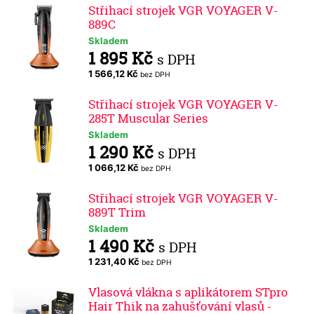
Střihací strojek VGR VOYAGER V-
889C
Skladem
1 895 Kč
s DPH
1 566,12 Kč
bez DPH
Střihací strojek VGR VOYAGER V-
285T Muscular Series
Skladem
1 290 Kč
s DPH
1 066,12 Kč
bez DPH
Střihací strojek VGR VOYAGER V-
889T Trim
Skladem
1 490 Kč
s DPH
1 231,40 Kč
bez DPH
Vlasová vlákna s aplikátorem STpro
Hair Thik na zahušťování vlasů -