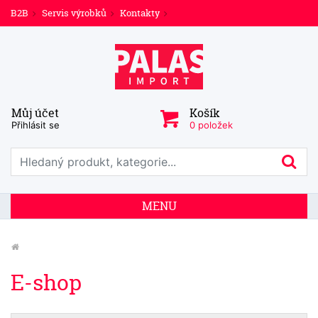
B2B
Servis výrobků
Kontakty
Můj účet
Košík
Přihlásit se
0 položek
Prohledat web
Hl
MENU
E-shop