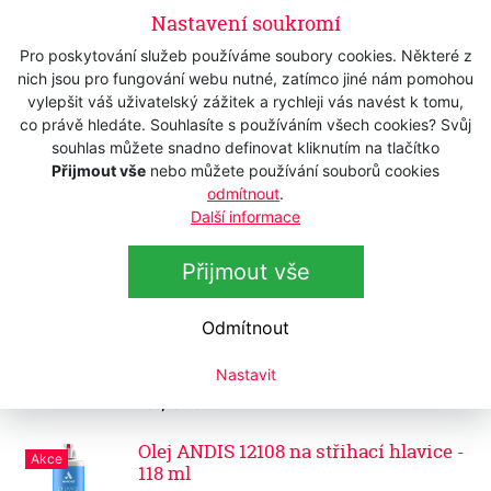
Souprava WAHL 1000-7400 Blade Care
Nastavení soukromí
ošetřování střihacích strojků
Pro poskytování služeb používáme soubory cookies. Některé z
Skladem
650 Kč
nich jsou pro fungování webu nutné, zatímco jiné nám pomohou
s DPH
vylepšit váš uživatelský zážitek a rychleji vás navést k tomu,
537,19 Kč
bez DPH
co právě hledáte. Souhlasíte s používáním všech cookies? Svůj
souhlas můžete snadno definovat kliknutím na tlačítko
Olej WAHL / MOSER 1854-7935 na
Přijmout vše
nebo můžete používání souborů cookies
střihací hlavice
odmítnout
.
Skladem
Další informace
295 Kč
s DPH
243,80 Kč
bez DPH
Přijmout vše
Olej WAHL 03310-1102 na střihací
hlavice
Odmítnout
Skladem
195 Kč
Nastavit
s DPH
161,16 Kč
bez DPH
Olej ANDIS 12108 na střihací hlavice -
Akce
118 ml