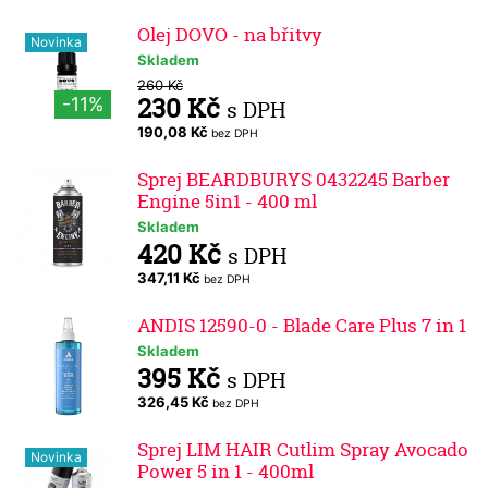
Olej DOVO - na břitvy
Novinka
Skladem
260 Kč
230 Kč
-11%
s DPH
190,08 Kč
bez DPH
Sprej BEARDBURYS 0432245 Barber
Engine 5in1 - 400 ml
Skladem
420 Kč
s DPH
347,11 Kč
bez DPH
ANDIS 12590-0 - Blade Care Plus 7 in 1
Skladem
395 Kč
s DPH
326,45 Kč
bez DPH
Sprej LIM HAIR Cutlim Spray Avocado
Novinka
Power 5 in 1 - 400ml