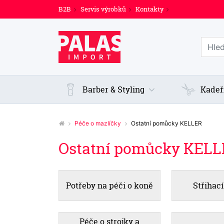
B2B
Servis výrobků
Kontakty
Prohl
Barber & Styling
Kadeř
Péče o mazlíčky
Ostatní pomůcky KELLER
Ostatní pomůcky KEL
Potřeby na péči o koně
Střihací
Péče o strojky a