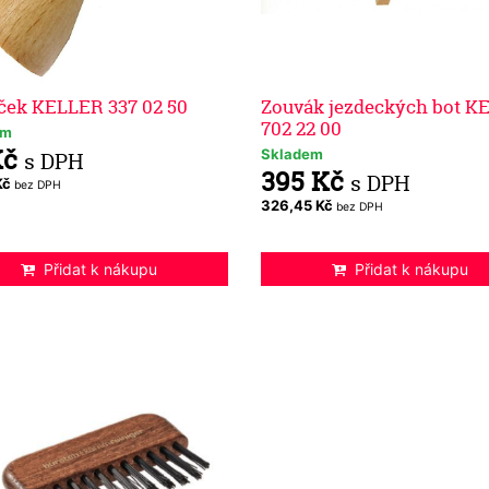
ček KELLER 337 02 50
Zouvák jezdeckých bot K
702 22 00
em
Kč
Skladem
s DPH
395 Kč
s DPH
Kč
bez DPH
326,45 Kč
bez DPH
Přidat k nákupu
Přidat k nákupu