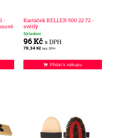
6 -
Kartáček KELLER 500 22 72 -
fonové
světlý
Skladem
96 Kč
s DPH
79,34 Kč
bez DPH
Přidat k nákupu