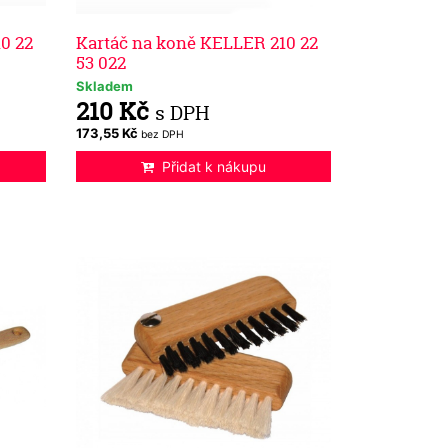
0 22
Kartáč na koně KELLER 210 22
53 022
Skladem
210 Kč
s DPH
173,55 Kč
bez DPH
Přidat k nákupu