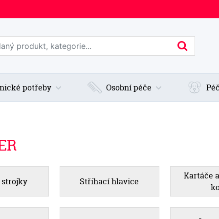
edat web
Hledan
nické potřeby
Osobní péče
Péč
LER
Kartáče a
 strojky
Střihací hlavice
k