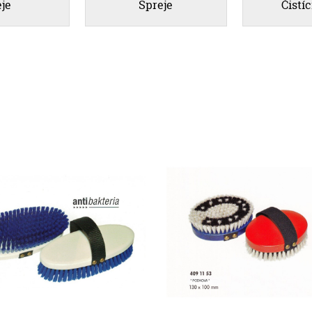
eje
Spreje
Čistíc