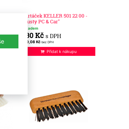
379 22
Kartáček KELLER 501 22 00 -
"Dusty PC & Car"
Skladem
230 Kč
s DPH
še
190,08 Kč
bez DPH
Přidat k nákupu