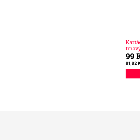
Kartá
tmav
99 
81,82 