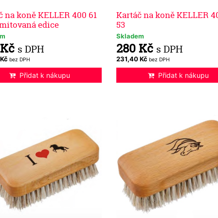
č na koně KELLER 400 61
Kartáč na koně KELLER 40
limitovaná edice
53
em
Skladem
 Kč
280 Kč
s DPH
s DPH
 Kč
231,40 Kč
bez DPH
bez DPH
Přidat k nákupu
Přidat k nákupu