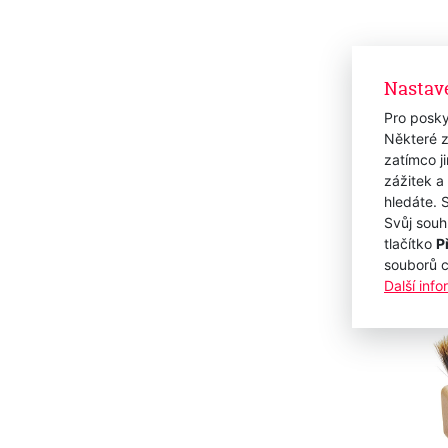
Kartá
83
Nastav
Sklad
255
Pro posky
Některé z
210,74
zatímco j
zážitek a
hledáte. 
Svůj souh
tlačítko
P
Novi
souborů 
Další inf