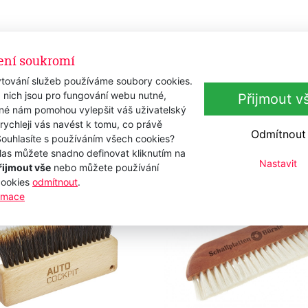
č na koně KELLER 383 22
Kartáč na koně KELLER 2
75 PET - oboustranný
ení soukromí
em
Skladem
 Kč
435 Kč
tování služeb používáme soubory cookies.
s DPH
s DPH
 nich jsou pro fungování webu nutné,
Přijmout v
 Kč
359,50 Kč
bez DPH
bez DPH
iné nám pomohou vylepšit váš uživatelský
Přidat k nákupu
Přidat k nákupu
 rychleji vás navést k tomu, co právě
Odmítnout
Souhlasíte s používáním všech cookies?
las můžete snadno definovat kliknutím na
Nastavit
řijmout vše
nebo můžete používání
nka
Novinka
cookies
odmítnout
.
ormace