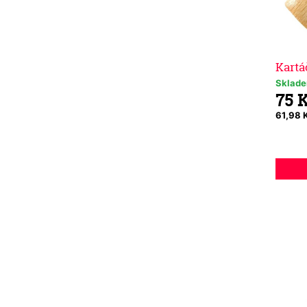
Kartá
Sklad
75 
61,98 