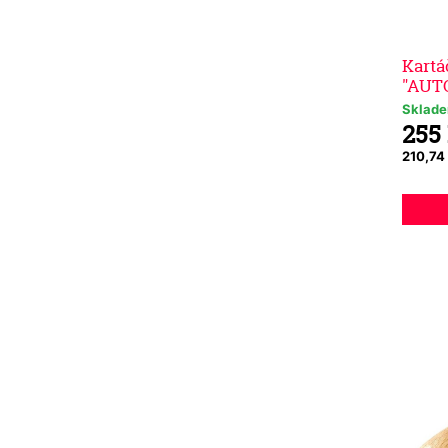
Kartá
"AUTO
Sklad
255
210,74