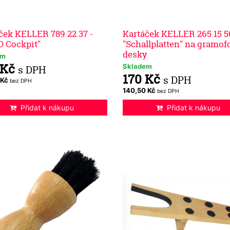
ček KELLER 789 22 37 -
Kartáček KELLER 265 15 5
 Cockpit"
"Schallplatten" na gramo
desky
em
 Kč
Skladem
s DPH
170 Kč
s DPH
 Kč
bez DPH
140,50 Kč
bez DPH
Přidat k nákupu
Přidat k nákupu