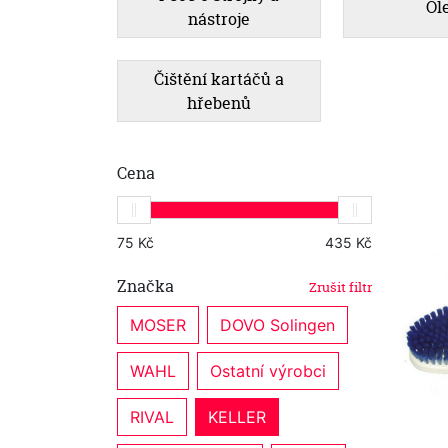
Ol
nástroje
Čištění kartáčů a
hřebenů
Cena
Značka
Zrušit filtr
MOSER
DOVO Solingen
WAHL
Ostatní výrobci
RIVAL
KELLER