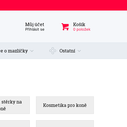
Můj účet
Košík
ý produkt, kategorie...
Přihlásit se
0 položek
e o mazlíčky
Ostatní
 stěrky na
Kosmetika pro koně
oně