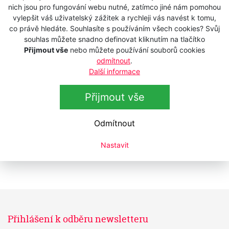
Řadit dle
Abecedy
Ceny
nich jsou pro fungování webu nutné, zatímco jiné nám pomohou
vylepšit váš uživatelský zážitek a rychleji vás navést k tomu,
Kadeřnické nůžky ANDIS 561217 - 6,5"
co právě hledáte. Souhlasíte s používáním všech cookies? Svůj
efilační
souhlas můžete snadno definovat kliknutím na tlačítko
Přijmout vše
nebo můžete používání souborů cookies
Skladem
1 910 Kč
odmítnout
.
s DPH
Další informace
1 578,51 Kč
bez DPH
Olej ANDIS 12108 na střihací hlavice -
Přijmout vše
Akce
118 ml
Skladem
Odmítnout
140 Kč
s DPH
115,70 Kč
bez DPH
Nastavit
Přihlášení k odběru newsletteru