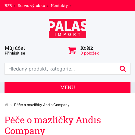
B2B
Servis výrobků
Kontakty
Můj účet
Košík
Přihlásit se
0 položek
Prohledat web
Hl
MENU
Péče o mazlíčky Andis Company
Péče o mazlíčky Andis
Company