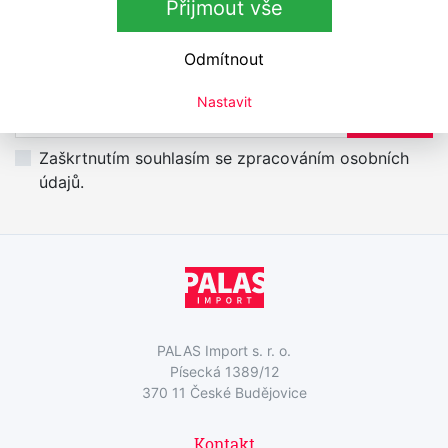
Přijmout vše
Odmítnout
Přihlášení k odběru newsletteru
Nastavit
Přihlaste se k odběru novinek
Přihlásit
Zaškrtnutím souhlasím se zpracováním osobních
údajů.
PALAS Import s. r. o.
Písecká 1389/12
370 11 České Budějovice
Kontakt