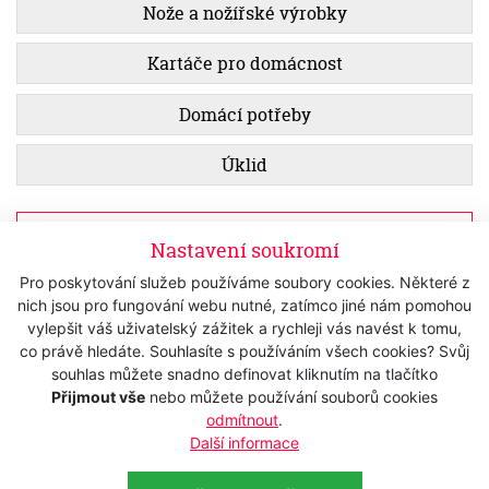
Nože a nožířské výrobky
Kartáče pro domácnost
Domácí potřeby
Úklid
Zobrazit filtr
Nastavení soukromí
Pro poskytování služeb používáme soubory cookies. Některé z
Kartáč FALLER 150515001 For Men -
nich jsou pro fungování webu nutné, zatímco jiné nám pomohou
na obličej
vylepšit váš uživatelský zážitek a rychleji vás navést k tomu,
Skladem
co právě hledáte. Souhlasíte s používáním všech cookies? Svůj
770 Kč
s DPH
souhlas můžete snadno definovat kliknutím na tlačítko
Přijmout vše
nebo můžete používání souborů cookies
636,36 Kč
bez DPH
odmítnout
.
Další informace