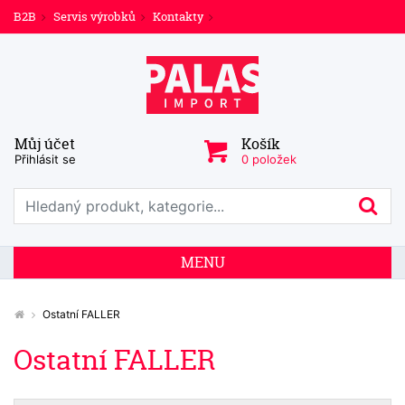
B2B
Servis výrobků
Kontakty
Můj účet
Košík
Přihlásit se
0 položek
Prohledat web
Hl
MENU
Ostatní FALLER
Ostatní FALLER