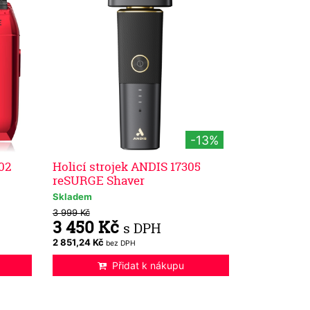
-13%
02
Holicí strojek ANDIS 17305
reSURGE Shaver
Skladem
3 999 Kč
3 450 Kč
s DPH
2 851,24 Kč
bez DPH
Přidat k nákupu