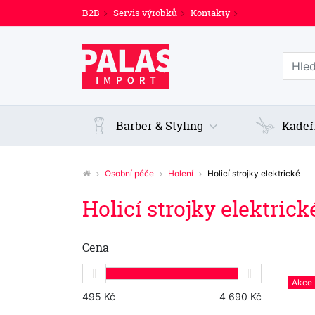
B2B
Servis výrobků
Kontakty
Prohl
Barber & Styling
Kadeř
Osobní péče
Holení
Holicí strojky elektrické
Holicí strojky elektrick
Cena
Akce