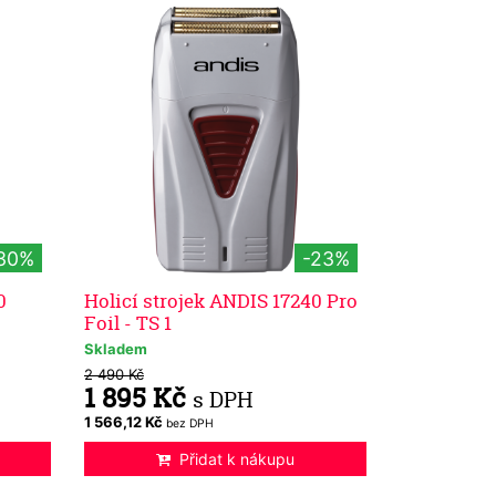
30%
-23%
0
Holicí strojek ANDIS 17240 Pro
Foil - TS 1
Skladem
2 490 Kč
1 895 Kč
s DPH
1 566,12 Kč
bez DPH
Přidat k nákupu