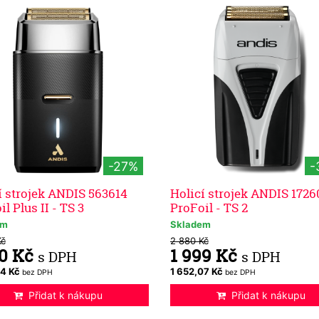
-27%
-
í strojek ANDIS 563614
Holicí strojek ANDIS 1726
l Plus II - TS 3
ProFoil - TS 2
em
Skladem
Kč
2 880 Kč
00 Kč
1 999 Kč
s DPH
s DPH
54 Kč
1 652,07 Kč
bez DPH
bez DPH
Přidat k nákupu
Přidat k nákupu