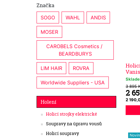
Značka
SOGO
WAHL
ANDIS
MOSER
CAROBELS Cosmetics / 
BEARDBURYS
Holic
LIM HAIR
ROVRA
Vani
Sklad
Worldwide Suppliers - USA
3 895 
2 6
2 190,
Holení
Holicí strojky elektrické
Soupravy na úpravu vousů
Holicí soupravy
Novi