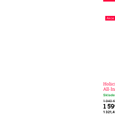
Akce
Holic
All-I
Sklad
1 940 K
1 5
1 321,