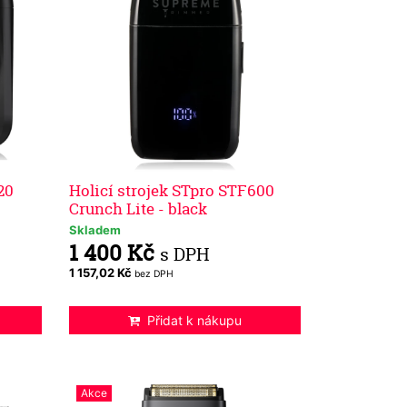
20
Holicí strojek STpro STF600
Crunch Lite - black
Skladem
1 400 Kč
s DPH
1 157,02 Kč
bez DPH
Přidat k nákupu
Akce