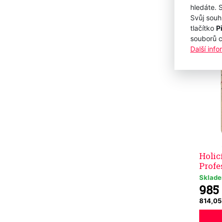
hledáte. 
Svůj souh
tlačítko
P
Novi
souborů 
Další inf
Holic
Profe
Sklad
985
814,05