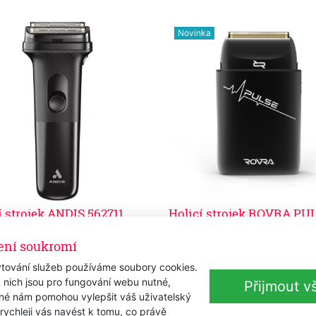
Novinka
í strojek ANDIS 562711
Holicí strojek ROVRA PUL
RM FS 1
Skladem
1 445 Kč
ení soukromí
em
s DPH
0 Kč
s DPH
1 194,21 Kč
bez DPH
tování služeb používáme soubory cookies.
28 Kč
bez DPH
 nich jsou pro fungování webu nutné,
Přijmout v
iné nám pomohou vylepšit váš uživatelský
Přidat k nákupu
Přidat k nákupu
 rychleji vás navést k tomu, co právě