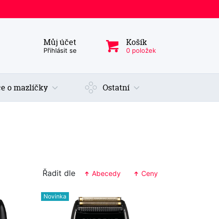
Můj účet
Košík
ý produkt, kategorie...
Přihlásit se
0 položek
e o mazlíčky
Ostatní
Řadit dle
Abecedy
Ceny
Novinka