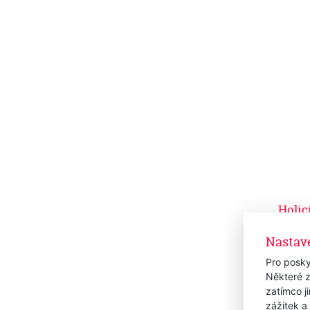
Holic
inFO
Nastav
Sklad
1 75
Pro posky
1 446,
Některé z
zatímco j
zážitek a