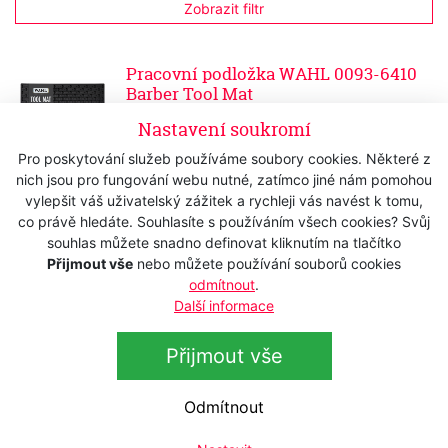
Zobrazit filtr
Pracovní podložka WAHL 0093-6410
Barber Tool Mat
Skladem
Nastavení soukromí
765 Kč
s DPH
Pro poskytování služeb používáme soubory cookies. Některé z
632,23 Kč
bez DPH
nich jsou pro fungování webu nutné, zatímco jiné nám pomohou
vylepšit váš uživatelský zážitek a rychleji vás navést k tomu,
co právě hledáte. Souhlasíte s používáním všech cookies? Svůj
souhlas můžete snadno definovat kliknutím na tlačítko
Přijmout vše
nebo můžete používání souborů cookies
odmítnout
.
Další informace
Přihlášení k odběru newsletteru
Přijmout vše
Přihlaste se k odběru novinek
Přihlásit
Zaškrtnutím souhlasím se zpracováním osobních
Odmítnout
údajů.