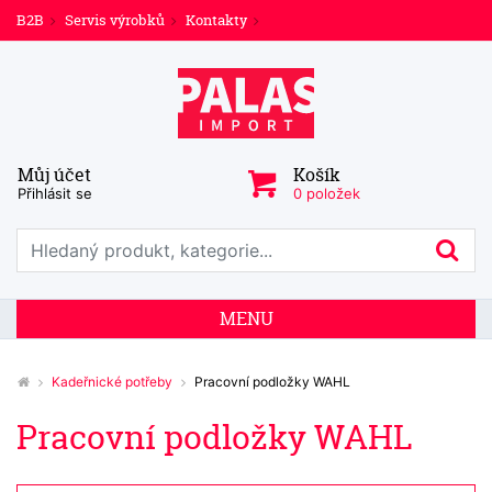
B2B
Servis výrobků
Kontakty
Můj účet
Košík
Přihlásit se
0 položek
Prohledat web
Hl
MENU
Kadeřnické potřeby
Pracovní podložky WAHL
Pracovní podložky WAHL