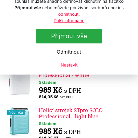
souhlas můžete snadno definovat kliknutím na tlačítko
985 Kč
s DPH
Přijmout vše
nebo můžete používání souborů cookies
odmítnout
.
814,05 Kč
bez DPH
Další informace
Holicí strojek STpro SOLO
Novinka
Professional - gold
Přijmout vše
Skladem
985 Kč
s DPH
Odmítnout
814,05 Kč
bez DPH
Nastavit
Holicí strojek STpro SOLO
Novinka
Professional - white
Skladem
985 Kč
s DPH
814,05 Kč
bez DPH
Holicí strojek STpro SOLO
Novinka
Professional - light blue
Skladem
985 Kč
s DPH