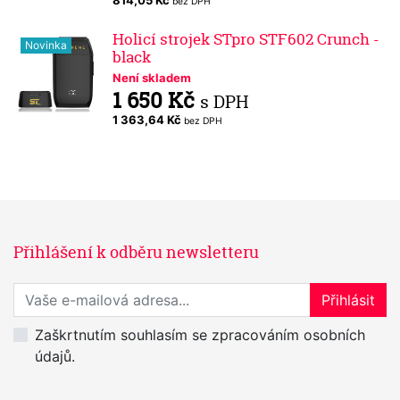
814,05 Kč
bez DPH
Holicí strojek STpro STF602 Crunch -
Novinka
black
Není skladem
1 650 Kč
s DPH
1 363,64 Kč
bez DPH
Přihlášení k odběru newsletteru
Přihlaste se k odběru novinek
Přihlásit
Zaškrtnutím souhlasím se zpracováním osobních
údajů.