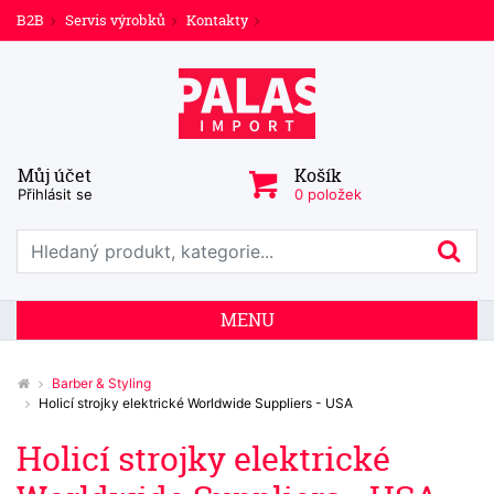
B2B
Servis výrobků
Kontakty
Můj účet
Košík
Přihlásit se
0 položek
Prohledat web
Hl
MENU
Barber & Styling
Holicí strojky elektrické Worldwide Suppliers - USA
Holicí strojky elektrické