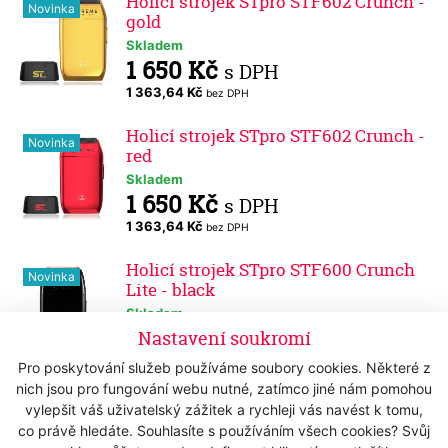
Holicí strojek STpro STF602 Crunch -
Novinka
gold
Skladem
1 650 Kč
s DPH
1 363,64 Kč
bez DPH
Holicí strojek STpro STF602 Crunch -
Novinka
red
Skladem
1 650 Kč
s DPH
1 363,64 Kč
bez DPH
Holicí strojek STpro STF600 Crunch
Novinka
Lite - black
Skladem
1 400 Kč
Nastavení soukromí
s DPH
1 157,02 Kč
bez DPH
Pro poskytování služeb používáme soubory cookies. Některé z
nich jsou pro fungování webu nutné, zatímco jiné nám pomohou
Holicí strojek STpro SOLO
vylepšit váš uživatelský zážitek a rychleji vás navést k tomu,
Novinka
Professional
co právě hledáte. Souhlasíte s používáním všech cookies? Svůj
Skladem