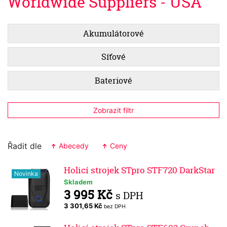
Worldwide Suppliers - USA
Akumulátorové
Síťové
Bateriové
Zobrazit filtr
Řadit dle
Abecedy
Ceny
Holicí strojek STpro STF720 DarkStar
Novinka
Skladem
3 995 Kč
s DPH
3 301,65 Kč
bez DPH