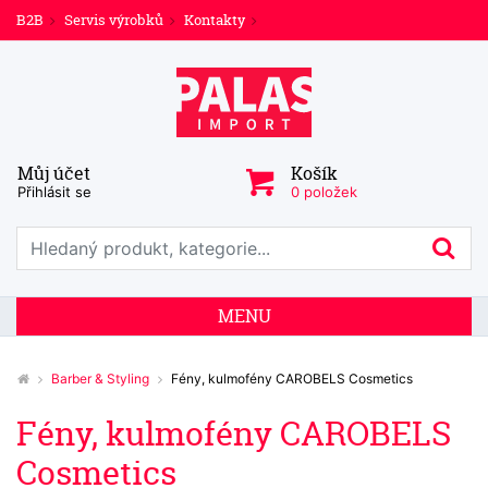
B2B
Servis výrobků
Kontakty
Můj účet
Košík
Přihlásit se
0 položek
Prohledat web
Hl
MENU
Barber & Styling
Fény, kulmofény CAROBELS Cosmetics
Fény, kulmofény CAROBELS
Cosmetics