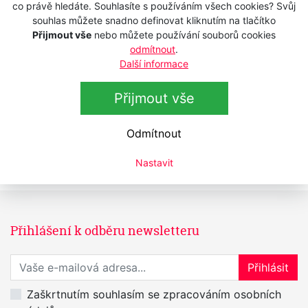
Skladem
co právě hledáte. Souhlasíte s používáním všech cookies? Svůj
1 490 Kč
s DPH
souhlas můžete snadno definovat kliknutím na tlačítko
Přijmout vše
nebo můžete používání souborů cookies
1 231,40 Kč
bez DPH
odmítnout
.
Další informace
SCULPBY 0432314 WIND Professional
3300 - Pink
Přijmout vše
Skladem
1 165 Kč
s DPH
962,81 Kč
bez DPH
Odmítnout
Nastavit
Přihlášení k odběru newsletteru
Přihlaste se k odběru novinek
Přihlásit
Zaškrtnutím souhlasím se zpracováním osobních