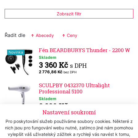
Zobrazit filtr
Řadit dle
Abecedy
Ceny
Fén BEARDBURYS Thunder - 2200 W
Novinka
Skladem
3 360 Kč
s DPH
2 776,86 Kč
bez DPH
SCULPBY 0432370 Ultralight
Professional 5100
Skladem
2 330 Kč
s DPH
Nastavení soukromí
1 925,62 Kč
bez DPH
Pro poskytování služeb používáme soubory cookies. Některé z
SCULPBY 0432334 Ionic Professional
nich jsou pro fungování webu nutné, zatímco jiné nám pomohou
3300-C - Pink
vylepšit váš uživatelský zážitek a rychleji vás navést k tomu,